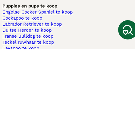
Puppies en pups te koop
Engelse Cocker Spaniel te koop
Cockapoo te koop
Labrador Retriever te koop
Duitse Herder te koop
Franse Bulldog te koop
Teckel ruwhaar te koop
Cavapoo te koop
Andere populaire pagina's
Honden te koop in Amsterdam
Pups te koop Limburg​
Pups te koop Friesland​
Honden te koop in Gelderland
Honden te koop in Den Haag
Honden te koop in Enschede
Adopteer hond in Nederland
Informatie
Over ons
Privacybeleid