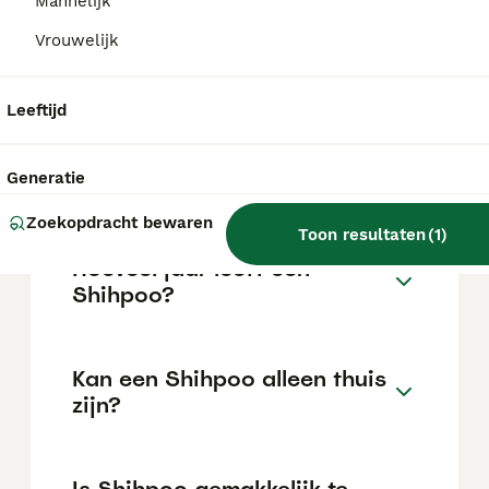
Mannelijk
in Nederland ligt rond de €883 maar dit kan
variëren afhankelijk van factoren zoals de
Vrouwelijk
stamboom, de reputatie van de fokker en de
locatie.
Leeftijd
Wat is het karakter van een
Generatie
Shihpoo?
Zoekopdracht bewaren
Toon resultaten
(
1
)
Hoeveel jaar leeft een
Shihpoo?
Kan een Shihpoo alleen thuis
zijn?
Is Shihpoo gemakkelijk te