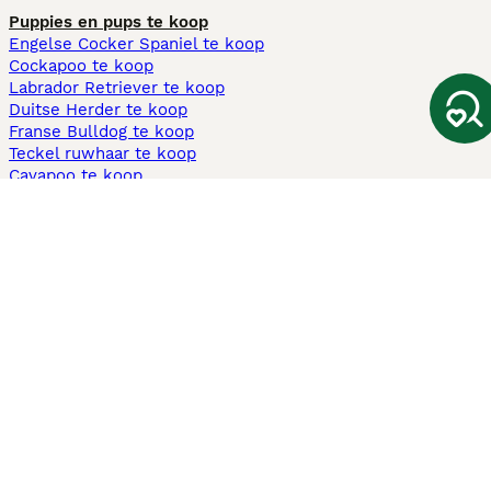
Puppies en pups te koop
Engelse Cocker Spaniel te koop
Cockapoo te koop
Labrador Retriever te koop
Duitse Herder te koop
Franse Bulldog te koop
Teckel ruwhaar te koop
Cavapoo te koop
Andere populaire pagina's
Honden te koop in Amsterdam
Pups te koop Limburg​
Pups te koop Friesland​
Honden te koop in Gelderland
Honden te koop in Den Haag
Honden te koop in Enschede
Adopteer hond in Nederland
Informatie
Over ons
Privacybeleid