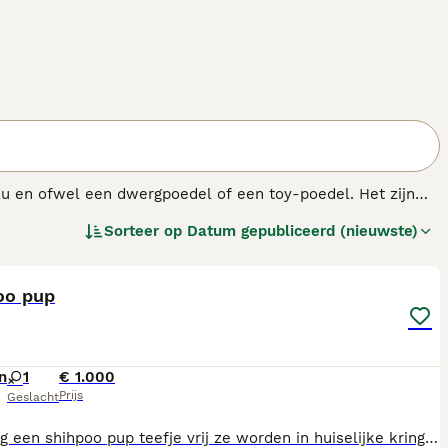
Tzu en ofwel een dwergpoedel of een toy-poedel. Het zijn
l rechtere vacht van de Shih Tzu kunnen hebben. Dit is
Sorteer op
Datum gepubliceerd (nieuwste)
fde nest kunnen er heel verschillend uit zien en een
10
oo pup
n
1
€ 1.000
Prijs
Geslacht
Er is nog een shihpoo pup teefje vrij ze worden in huiselijke kring opgevoed en worden goed gesolliciteerd we zijn ook al bezig met de zindelijkheid training bij interesse kan u ook bellen 32494595924 het is het zwart witte pup dat nog vrij is