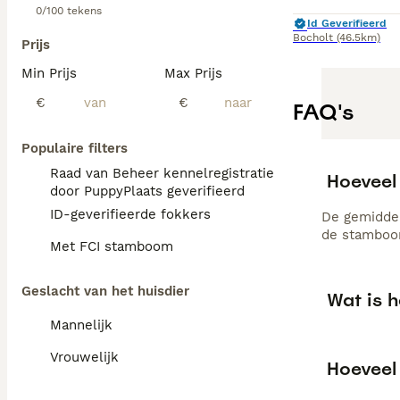
0/100 tekens
Id Geverifieerd
Bocholt
(46.5km)
Prijs
Min Prijs
Max Prijs
€
€
FAQ's
Populaire filters
Raad van Beheer kennelregistratie
Hoeveel
door PuppyPlaats geverifieerd
ID-geverifieerde fokkers
De gemiddel
de stamboom
Met FCI stamboom
Geslacht van het huisdier
Wat is 
Mannelijk
Vrouwelijk
Hoeveel