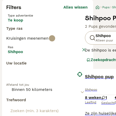
Filters
Alles wissen
Pups
Sh
Type advertentie
Shihpoo P
Te koop
2 Pups gevonde
Type ras
Shihpoo
Kruisingen meenemen
Alleen puur
Ras
De Shihpoo is ee
Shihpoo
schattige hondje
Zoekopdrach
afhankelijk van 
Uw locatie
verscheidenheid
Lees onze Shihp
Shihpoo pup
Afstand tot jou
Shihpoo
8 weken
1
Trefwoord
Leeftijd
P
Geslacht