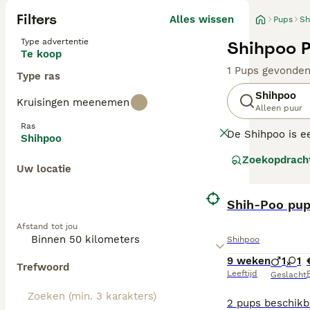
Filters
Alles wissen
Pups
Sh
Type advertentie
Shihpoo P
Te koop
1 Pups gevonde
Type ras
Shihpoo
Kruisingen meenemen
Alleen puur
Ras
De Shihpoo is ee
Shihpoo
schattige hondje
Zoekopdrach
afhankelijk van 
Uw locatie
verscheidenheid
Lees onze Shihp
Shih-Poo pu
Afstand tot jou
Shihpoo
9 weken
1
1
Trefwoord
Leeftijd
P
Geslacht