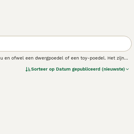
Tzu en ofwel een dwergpoedel of een toy-poedel. Het zijn
l rechtere vacht van de Shih Tzu kunnen hebben. Dit is
Sorteer op
Datum gepubliceerd (nieuwste)
fde nest kunnen er heel verschillend uit zien en een