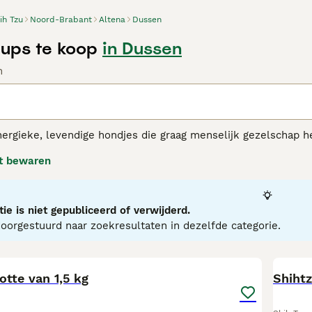
ih Tzu
Noord-Brabant
Altena
Dussen
Pups te koop
in Dussen
n
nergieke, levendige hondjes die graag menselijk gezelschap he
de hele wereld. Ze zijn slim, intelligent en loyaal aan hun 
t bewaren
passen zich van nature ook goed aan en zijn gelukkig in zowe
Tzu adviespagina
voor informatie over dit hondenras.
ie is niet gepubliceerd of verwijderd.
orgestuurd naar zoekresultaten in dezelfde categorie.
13
2
tte van 1,5 kg
Shihtz