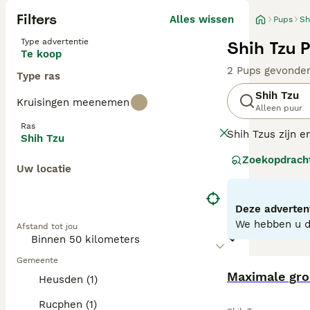
Filters
Alles wissen
Pups
Sh
Type advertentie
Shih Tzu 
Te koop
2 Pups gevonde
Type ras
Shih Tzu
Kruisingen meenemen
Alleen puur
Ras
Shih Tzus zijn e
Shih Tzu
huisdieren over 
Zoekopdrach
levensduur. Ze 
Uw locatie
Lees onze
Shih 
Deze advertent
We hebben u do
Afstand tot jou
Gemeente
Maximale groo
Heusden (1)
Rucphen (1)