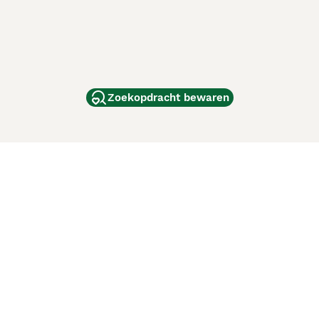
Zoekopdracht bewaren
dam
and
ag
de
d
ci Animali
Lancaster Puppies