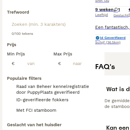
Shih Tzu
9 weken
1
Trefwoord
Leeftijd
P
Geslacht
0/100 tekens
Id Geverifieerd
Schijf
(36.5km)
Prijs
Min Prijs
Max Prijs
€
€
FAQ's
Populaire filters
Raad van Beheer kennelregistratie
Wat is d
door PuppyPlaats geverifieerd
ID-geverifieerde fokkers
De gemiddel
de stamboom
Met FCI stamboom
Geslacht van het huisdier
Kan een 