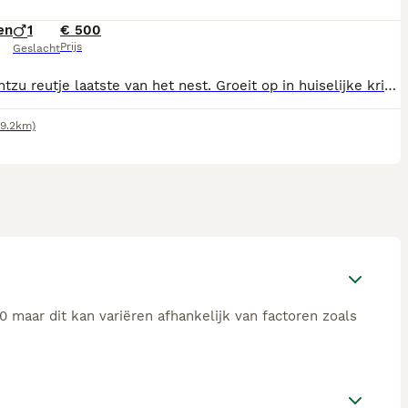
en
1
€ 500
Prijs
Geslacht
Lief shihtzu reutje laatste van het nest. Groeit op in huiselijke kring met kinderen en andere dieren is al zo goedals zindelijk doordat huj al met mee na buiten gaat Is een vrolijke speelse pup die graag met je knuffeld mocht er een klik zijn mag hij gelijk mee
19.2km)
 maar dit kan variëren afhankelijk van factoren zoals