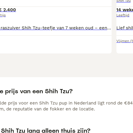
Shih Tzu
€ 2.400
14 wek
rijs
Leeftijd
Een fantastisch, raszuiver Shih Tzu-teefje van 7 weken oud – een zeldzame vondst. Neem voor details of informatie telefonisch of via WhatsApp contact op.
Vlijmen
(
e prijs van een Shih Tzu?
de prijs voor een Shih Tzu pup in Nederland ligt rond de €840
, de reputatie van de fokker en de locatie.
Shih Tzu lang alleen thuis zijn?