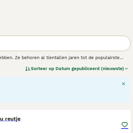
bben. Ze behoren al tientallen jaren tot de populairste
baasjes. De kleine honden staan bekend om hun lange
Sorteer op
Datum gepubliceerd (nieuwste)
l huizen als appartementen.
4
u reutje