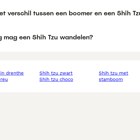
et verschil tussen een boomer en een Shih Tz
g mag een Shih Tzu wandelen?
u in drenthe
shih tzu zwart
shih tzu met
 reu
shih tzu choco
stamboom