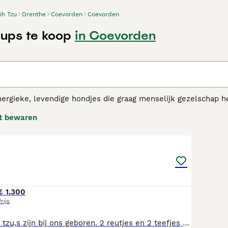
ih Tzu
Drenthe
Coevorden
Coevorden
Pups te koop
in Coevorden
n
nergieke, levendige hondjes die graag menselijk gezelschap he
de hele wereld. Ze zijn slim, intelligent en loyaal aan hun 
t bewaren
passen zich van nature ook goed aan en zijn gelukkig in zowe
12
Tzu adviespagina
voor informatie over dit hondenras.
€ 1.300
rijs
Raszuivere Shihi tzu,s zijn bij ons geboren. 2 reutjes en 2 teefjes op 30 juni en 25 augustus mogen ze het nestje verlaten. Ze worden in de huiskamer grootgebracht en gesocialiseerd en gewend aan alle geluidjes. Een choco reutje beschikbaar. Een red coler reutje beschikbaar. Een merle choco teefje is gereserveerd. Een geëmailleerd grijs teefje is gereserveerd Ze zijn op zoek naar een warm blijvend huisje waar ze alle liefde krijgen. Kunt u ze dat bieden neem dan gerust contact met mij op of een belletje. Ze worden volgens schema ontwormd. Geënt, gechipt, gezondheids verklaring en Europees paspoort. Als de puppies het nestje verlaten krijgen ze een puppie parketje mee. Mvg Willy Claus