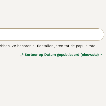
bben. Ze behoren al tientallen jaren tot de populairste
baasjes. De kleine honden staan bekend om hun lange
Sorteer op
Datum gepubliceerd (nieuwste)
l huizen als appartementen.