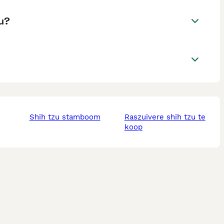
u?
shih tzu stamboom
raszuivere shih tzu te
koop