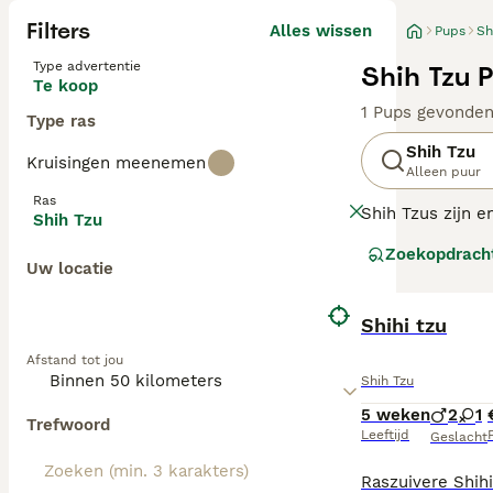
Filters
Alles wissen
Pups
Sh
Type advertentie
Shih Tzu 
Te koop
1 Pups gevonde
Type ras
Shih Tzu
Kruisingen meenemen
Alleen puur
Ras
Shih Tzus zijn e
Shih Tzu
huisdieren over 
Zoekopdrach
levensduur. Ze 
Uw locatie
Lees onze
Shih 
Shihi tzu
Afstand tot jou
Shih Tzu
5 weken
2
1
Trefwoord
Leeftijd
P
Geslacht