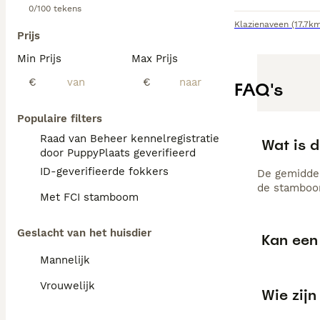
0/100 tekens
Klazienaveen
(17.7k
Prijs
Min Prijs
Max Prijs
€
€
FAQ's
Populaire filters
Raad van Beheer kennelregistratie
Wat is d
door PuppyPlaats geverifieerd
ID-geverifieerde fokkers
De gemiddel
de stamboom
Met FCI stamboom
Geslacht van het huisdier
Kan een 
Mannelijk
Vrouwelijk
Wie zijn