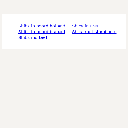
shiba in noord holland
shiba inu reu
shiba in noord brabant
shiba met stamboom
shiba inu teef