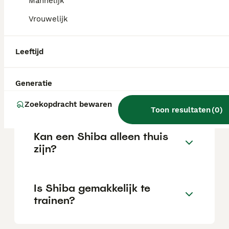
Mannelijk
Vrouwelijk
Wat is het karakter van een
Shiba?
Leeftijd
Hoeveel jaar leeft een
Generatie
Shiba?
Zoekopdracht bewaren
Toon resultaten
(
0
)
Kan een Shiba alleen thuis
zijn?
Is Shiba gemakkelijk te
trainen?