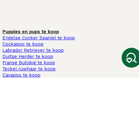
Puppies en pups te koop
Engelse Cocker Spaniel te koop
Cockapoo te koop
Labrador Retriever te koop
Duitse Herder te koop
Franse Bulldog te koop
Teckel ruwhaar te koop
Cavapoo te koop
Andere populaire pagina's
Honden te koop in Amsterdam
Pups te koop Limburg​
Pups te koop Friesland​
Honden te koop in Gelderland
Honden te koop in Den Haag
Honden te koop in Enschede
Adopteer hond in Nederland