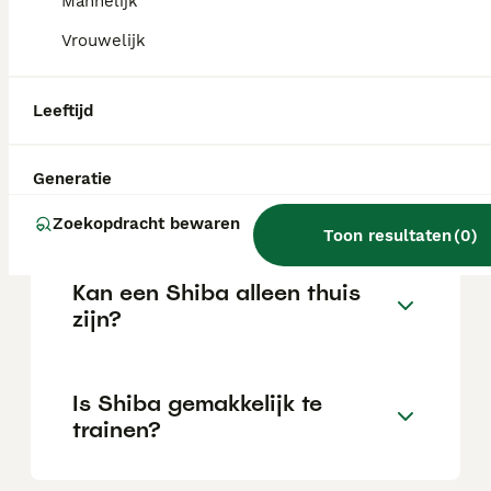
Mannelijk
Vrouwelijk
Wat is het karakter van een
Shiba?
Leeftijd
Hoeveel jaar leeft een
Generatie
Shiba?
Zoekopdracht bewaren
Toon resultaten
(
0
)
Kan een Shiba alleen thuis
zijn?
Is Shiba gemakkelijk te
trainen?