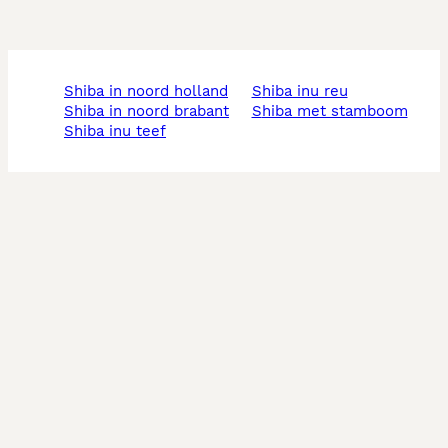
shiba in noord holland
shiba inu reu
shiba in noord brabant
shiba met stamboom
shiba inu teef