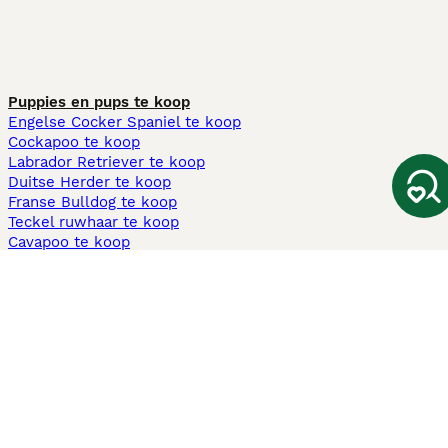
Puppies en pups te koop
Engelse Cocker Spaniel te koop
Cockapoo te koop
Labrador Retriever te koop
Duitse Herder te koop
Franse Bulldog te koop
Teckel ruwhaar te koop
Cavapoo te koop
Andere populaire pagina's
Honden te koop in Amsterdam
Pups te koop Limburg​
Pups te koop Friesland​
Honden te koop in Gelderland
Honden te koop in Den Haag
Honden te koop in Enschede
Adopteer hond in Nederland