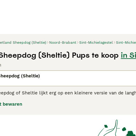
etland Sheepdog (Sheltie)
Noord-Brabant
Sint-Michielsgestel
Sint-Michie
Sheepdog (Sheltie) Pups te koop
in S
n
heepdog (Sheltie)
pdog of Sheltie lijkt erg op een kleinere versie van de lan
Door de jaren heen zijn deze charmante kleine honden wereld
t bewaren
 Shelties zijn ook erg populair op tentoonstellingen, zowel bi
ijk.
and Sheepdog adviespagina
voor informatie over dit hondenra