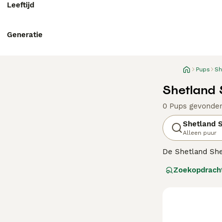
Leeftijd
Generatie
Pups
Sh
Shetland 
0 Pups gevonde
Shetland S
Alleen puur
De Shetland Shee
dubbele vacht. 
Zoekopdrach
loyale karakter.
charmante uiterl
Lees onze
Shetl