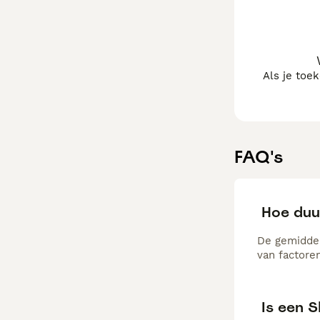
Als je toe
FAQ's
Hoe duur
De gemiddel
van factore
Is een S