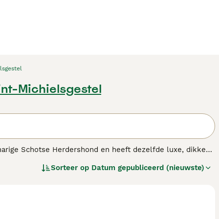
lsgestel
int-Michielsgestel
gharige Schotse Herdershond en heeft dezelfde luxe, dikke
wijd een populaire keuze geworden, dankzij hun lieve en
Sorteer op
Datum gepubliceerd (nieuwste)
j juryleden als toeschouwers, dankzij hun prachtige vacht en
s.