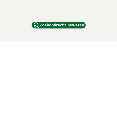
Zoekopdracht bewaren
dam
and
ag
de
d
ci Animali
Lancaster Puppies
 verbeteren. Met het gebruik van deze website en