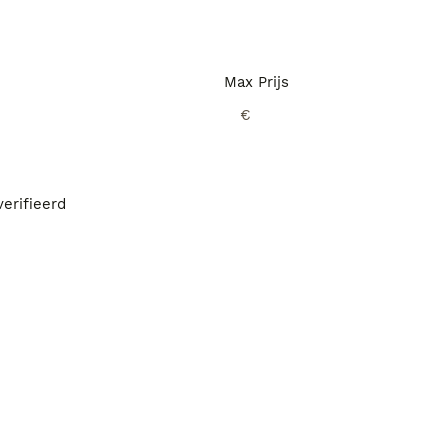
Max Prijs
€
erifieerd