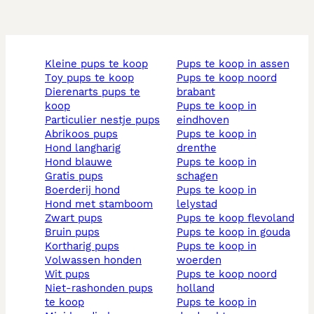
kleine pups te koop
pups te koop in assen
toy pups te koop
pups te koop noord
dierenarts pups te
brabant
koop
pups te koop in
particulier nestje pups
eindhoven
abrikoos pups
pups te koop in
hond langharig
drenthe
hond blauwe
pups te koop in
gratis pups
schagen
boerderij hond
pups te koop in
hond met stamboom
lelystad
zwart pups
pups te koop flevoland
bruin pups
pups te koop in gouda
kortharig pups
pups te koop in
volwassen honden
woerden
wit pups
pups te koop noord
niet-rashonden pups
holland
te koop
pups te koop in