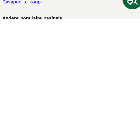
Cavapoo te koop
Andere populaire pagina's
Honden te koop in Amsterdam
Pups te koop Limburg​
Pups te koop Friesland​
Honden te koop in Gelderland
Honden te koop in Den Haag
Honden te koop in Enschede
Adopteer hond in Nederland
Informatie
Over ons
Privacybeleid
Support
Pers
Voorwaarden
Pups verkopen
Honden test