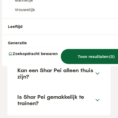
Mannelijk
Vrouwelijk
Wat is het karakter van een
Shar Pei?
Leeftijd
Hoeveel jaar leeft een Shar
Generatie
Pei?
Zoekopdracht bewaren
Toon resultaten
(
0
)
Kan een Shar Pei alleen thuis
zijn?
Is Shar Pei gemakkelijk te
trainen?