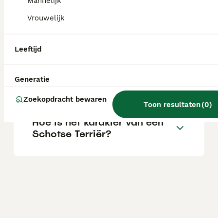
Mannelijk
Vrouwelijk
Blaffen Schotse terriërs
veel?
Leeftijd
Zijn Schotse terriërs
Generatie
knuffelbaar?
Zoekopdracht bewaren
Toon resultaten
(
0
)
Hoe is het karakter van een
Schotse Terriër?