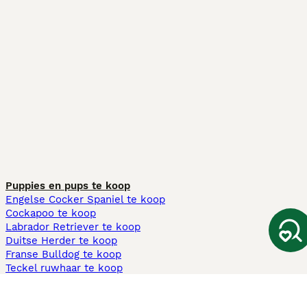
Puppies en pups te koop
Engelse Cocker Spaniel te koop
Cockapoo te koop
Labrador Retriever te koop
Duitse Herder te koop
Franse Bulldog te koop
Teckel ruwhaar te koop
Cavapoo te koop