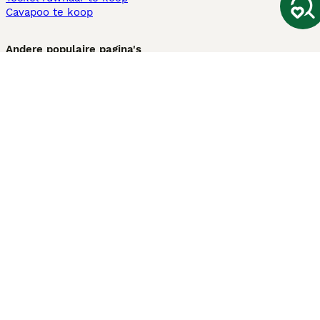
Cavapoo te koop
Andere populaire pagina's
Honden te koop in Amsterdam
Pups te koop Limburg​
Pups te koop Friesland​
Honden te koop in Gelderland
Honden te koop in Den Haag
Honden te koop in Enschede
Adopteer hond in Nederland
Informatie
Over ons
Privacybeleid
Support
Pers
Voorwaarden
Pups verkopen
Honden test