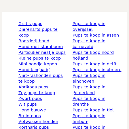
gratis pups
pups te koop in
dierenarts pups te
overijssel
koop
pups te koop in assen
boerderij hond
pups te koop in
hond met stamboom
barneveld
particulier nestje pups
pups te koop noord
kleine pups te koop
holland
mini hondje kopen
pups te koop in delft
hond langharig
pups te koop in almere
niet-rashonden pups
pups te koop in
te koop
eindhoven
abrikoos pups
pups te koop in
toy pups te koop
gelderland
zwart pups
pups te koop in
wit pups
drenthe
hond blauwe
pups te koop in tiel
bruin pups
pups te koop in
volwassen honden
limburg
kortharig pups
pups te koop in