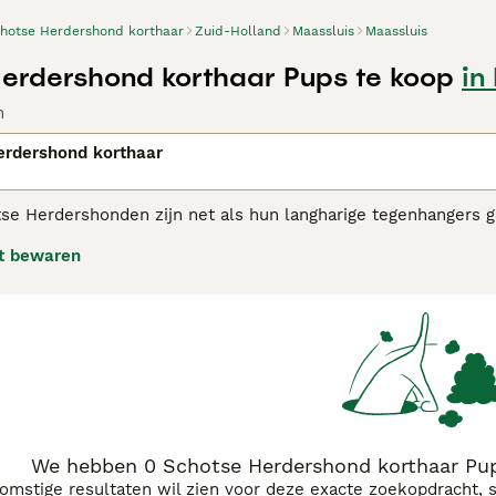
hotse Herdershond korthaar
Zuid-Holland
Maassluis
Maassluis
erdershond korthaar Pups te koop
in
n
erdershond korthaar
tse Herdershonden zijn net als hun langharige tegenhangers 
enschap echter niet meer zo uitgesproken als het ooit was. 
t bewaren
het gezin, wat ze een populaire gezinshond maakt.
se Herdershond (korthaar) adviespagina
voor informatie over
We hebben 0 Schotse Herdershond korthaar Pup
komstige resultaten wil zien voor deze exacte zoekopdracht, 