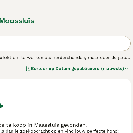
 Maassluis
gefokt om te werken als herdershonden, maar door de jaren
De Schotse Herdershond richt zich in plaats daarvan op het
Sorteer op
Datum gepubliceerd (nieuwste)
 dit hondenras.
s te koop in Maassluis gevonden.
sla dan je zoekopdracht op en vind jouw perfecte hond: