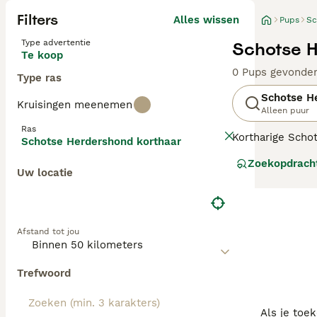
Filters
Alles wissen
Pups
Sc
Type advertentie
Schotse H
Te koop
0 Pups gevonde
Type ras
Schotse H
Kruisingen meenemen
Alleen puur
Ras
Kortharige Scho
Schotse Herdershond korthaar
heen is deze eig
Zoekopdrach
beschermen van 
Uw locatie
Lees onze
Schot
Afstand tot jou
Trefwoord
Als je toe