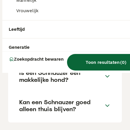
Mannelijk
Vrouwelijk
Blaffen alle schnauzers veel?
Leeftijd
Wat is de gemiddelde
levensverwachting van een
Generatie
Dwergschnauzer?
Zoekopdracht bewaren
Toon resultaten
(
0
)
Is een Schnauzer een
makkelijke hond?
Kan een Schnauzer goed
alleen thuis blijven?