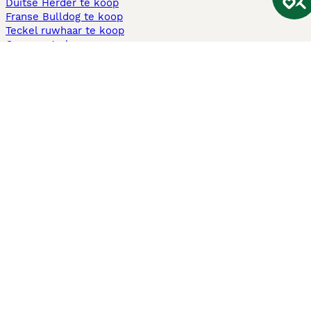
Duitse Herder te koop
Franse Bulldog te koop
Teckel ruwhaar te koop
Cavapoo te koop
Andere populaire pagina's
Honden te koop in Amsterdam
Pups te koop Limburg​
Pups te koop Friesland​
Honden te koop in Gelderland
Honden te koop in Den Haag
Honden te koop in Enschede
Adopteer hond in Nederland
Informatie
Over ons
Privacybeleid
Support
Pers
Voorwaarden
Pups verkopen