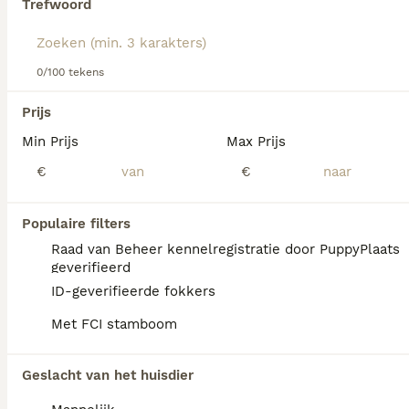
Trefwoord
We hebben 0 Schnauzer Pups te koop in
Ommen gevonden.
0/100 tekens
Als je toekomstige resultaten wil zien voor deze 
exacte zoekopdracht, sla dan je zoekopdracht op en 
Prijs
vind jouw perfecte hond:
Min Prijs
Max Prijs
Zoekopdracht bewaren
€
€
FAQ's
Populaire filters
Raad van Beheer kennelregistratie door PuppyPlaats
geverifieerd
Wat kost een Schnauzer
ID-geverifieerde fokkers
pup?
Met FCI stamboom
De aanschaf van een Schnauzer pup vraagt
een aanzienlijke investering die varieert
Geslacht van het huisdier
afhankelijk van de fokker.