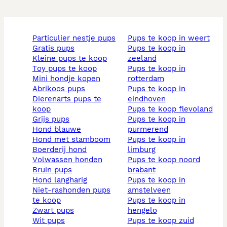
particulier nestje pups
pups te koop in weert
gratis pups
pups te koop in
kleine pups te koop
zeeland
toy pups te koop
pups te koop in
mini hondje kopen
rotterdam
abrikoos pups
pups te koop in
dierenarts pups te
eindhoven
koop
pups te koop flevoland
grijs pups
pups te koop in
hond blauwe
purmerend
hond met stamboom
pups te koop in
boerderij hond
limburg
volwassen honden
pups te koop noord
bruin pups
brabant
hond langharig
pups te koop in
niet-rashonden pups
amstelveen
te koop
pups te koop in
zwart pups
hengelo
wit pups
pups te koop zuid