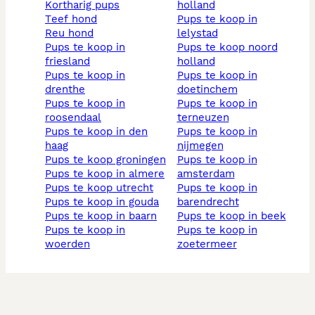
kortharig pups
holland
teef hond
pups te koop in
reu hond
lelystad
pups te koop in
pups te koop noord
friesland
holland
pups te koop in
pups te koop in
drenthe
doetinchem
pups te koop in
pups te koop in
roosendaal
terneuzen
pups te koop in den
pups te koop in
haag
nijmegen
pups te koop groningen
pups te koop in
pups te koop in almere
amsterdam
pups te koop utrecht
pups te koop in
pups te koop in gouda
barendrecht
pups te koop in baarn
pups te koop in beek
pups te koop in
pups te koop in
woerden
zoetermeer