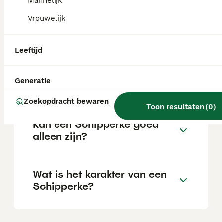
Mannelijk
Vrouwelijk
Wat zijn de voor- en nadelen
van schipperkes?
Leeftijd
Wat is de gemiddelde leeftijd
Generatie
van een Schipperke?
Zoekopdracht bewaren
Toon resultaten
(
0
)
Kan een Schipperke goed
alleen zijn?
Wat is het karakter van een
Schipperke?