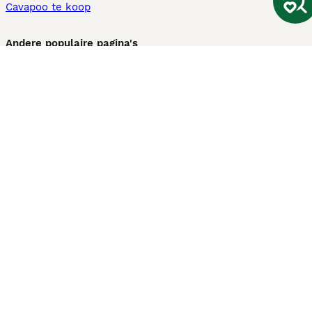
Cavapoo te koop
Andere populaire pagina's
Honden te koop in Amsterdam
Pups te koop Limburg​
Pups te koop Friesland​
Honden te koop in Gelderland
Honden te koop in Den Haag
Honden te koop in Enschede
Adopteer hond in Nederland
Informatie
Over ons
Privacybeleid
Support
Pers
Voorwaarden
Pups verkopen
Honden test