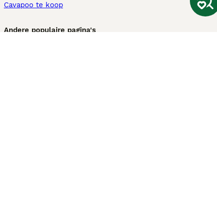
Cavapoo te koop
Andere populaire pagina's
Honden te koop in Amsterdam
Pups te koop Limburg​
Pups te koop Friesland​
Honden te koop in Gelderland
Honden te koop in Den Haag
Honden te koop in Enschede
Adopteer hond in Nederland
Informatie
Over ons
Privacybeleid
Support
Pers
Voorwaarden
Pups verkopen
Honden test