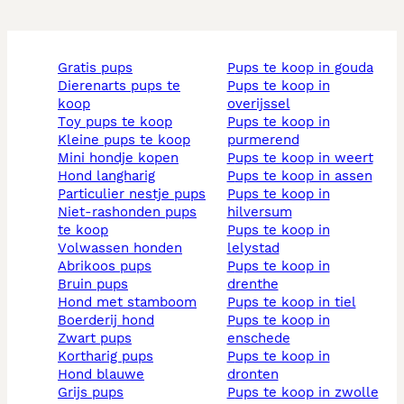
gratis pups
pups te koop in gouda
dierenarts pups te
pups te koop in
koop
overijssel
toy pups te koop
pups te koop in
kleine pups te koop
purmerend
mini hondje kopen
pups te koop in weert
hond langharig
pups te koop in assen
particulier nestje pups
pups te koop in
niet-rashonden pups
hilversum
te koop
pups te koop in
volwassen honden
lelystad
abrikoos pups
pups te koop in
bruin pups
drenthe
hond met stamboom
pups te koop in tiel
boerderij hond
pups te koop in
zwart pups
enschede
kortharig pups
pups te koop in
hond blauwe
dronten
grijs pups
pups te koop in zwolle