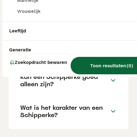
Mannelijk
Vrouwelijk
Wat zijn de voor- en nadelen
van schipperkes?
Leeftijd
Wat is de gemiddelde leeftijd
Generatie
van een Schipperke?
Zoekopdracht bewaren
Toon resultaten
(
0
)
Kan een Schipperke goed
alleen zijn?
Wat is het karakter van een
Schipperke?