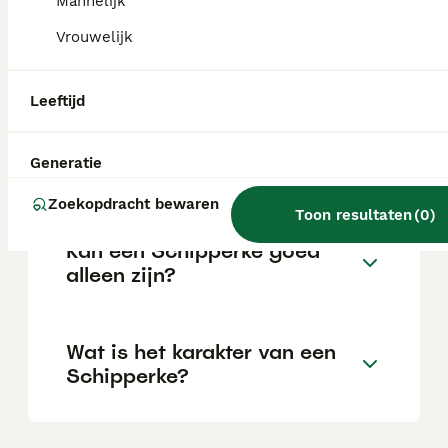
Mannelijk
Vrouwelijk
Wat zijn de voor- en nadelen
van schipperkes?
Leeftijd
Wat is de gemiddelde leeftijd
Generatie
van een Schipperke?
Zoekopdracht bewaren
Toon resultaten
(
0
)
Kan een Schipperke goed
alleen zijn?
Wat is het karakter van een
Schipperke?