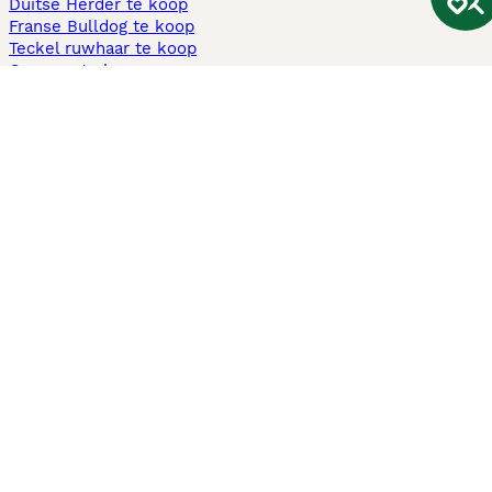
Duitse Herder te koop
Franse Bulldog te koop
Teckel ruwhaar te koop
Cavapoo te koop
Andere populaire pagina's
Honden te koop in Amsterdam
Pups te koop Limburg​
Pups te koop Friesland​
Honden te koop in Gelderland
Honden te koop in Den Haag
Honden te koop in Enschede
Adopteer hond in Nederland
Informatie
Over ons
Privacybeleid
Support
Pers
Voorwaarden
Pups verkopen