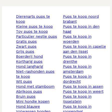
dierenarts pups te
pups te koop noord
koop
brabant
kleine pups te koop
pups te koop in den
toy pups te koop
haag
particulier nestje pups
pups te koop in
gratis pups
woerden
zwart pups
pups te koop in capelle
grijs pups
aan den ijssel
boerderij hond
pups te koop in
kortharig pups
drenthe
hond langharig
pups te koop in
niet-rashonden pups
amsterdam
te koop
pups te koop in
wit pups
dordrecht
hond met stamboom
pups te koop in assen
abrikoos pups
pups te koop in weert
bruin pups
pups te koop in
mini hondje kopen
ijsselstein
hond blauwe
pups te koop in
volwassen honden
roosendaal