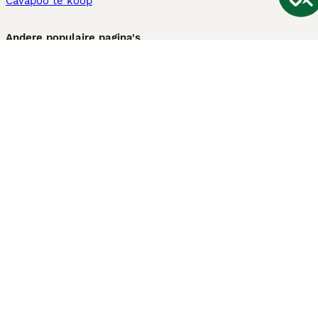
Cavapoo te koop
Andere populaire pagina's
Honden te koop in Amsterdam
Pups te koop Limburg​
Pups te koop Friesland​
Honden te koop in Gelderland
Honden te koop in Den Haag
Honden te koop in Enschede
Adopteer hond in Nederland
Informatie
Over ons
Privacybeleid
Support
Pers
Voorwaarden
Pups verkopen
Honden test