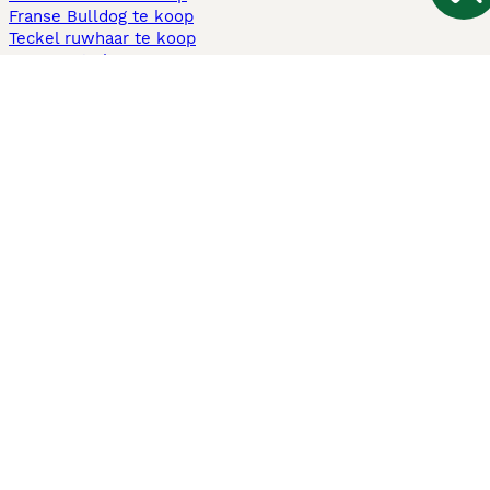
Franse Bulldog te koop
Teckel ruwhaar te koop
Cavapoo te koop
Andere populaire pagina's
Honden te koop in Amsterdam
Pups te koop Limburg​
Pups te koop Friesland​
Honden te koop in Gelderland
Honden te koop in Den Haag
Honden te koop in Enschede
Adopteer hond in Nederland
Informatie
Over ons
Privacybeleid
Support
Pers
Voorwaarden
Pups verkopen
Honden test