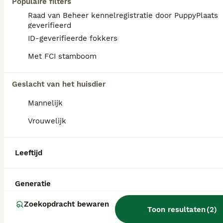
Populaire filters
Raad van Beheer kennelregistratie door PuppyPlaats
IJsselstein
(2.4km)
geverifieerd
ID-geverifieerde fokkers
4
ALLE PUPS
Met FCI stamboom
Samojeed pup
Geslacht van het huisdier
Samojeed
Mannelijk
12 weken
2
2
€ 1.000
Leeftijd
Prijs
Geslacht
Vrouwelijk
Deze schattige kleintjes zijn binnenkort klaar om naar hun nieuwe thuis te verhuizen. Alle documenten en vaccinaties zullen op het moment van de verhuizing in orde zijn. De ouders wonen bij ons en zijn helemaal gezond.
Leeftijd
Amsterdam
(38.4km)
Generatie
FAQ's
Zoekopdracht bewaren
Toon resultaten
(
2
)