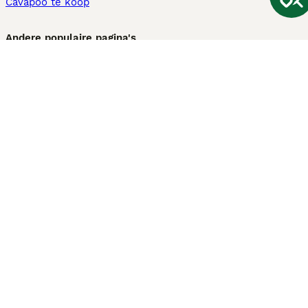
Cavapoo te koop
Andere populaire pagina's
Honden te koop in Amsterdam
Pups te koop Limburg​
Pups te koop Friesland​
Honden te koop in Gelderland
Honden te koop in Den Haag
Honden te koop in Enschede
Adopteer hond in Nederland
Informatie
Over ons
Privacybeleid
Support
Pers
Voorwaarden
Pups verkopen
Honden test