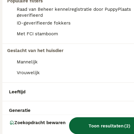
Populaire filters
Samojeed pup
Raad van Beheer kennelregistratie door PuppyPlaats
geverifieerd
Samojeed
ID-geverifieerde fokkers
12 weken
2
2
€ 1.000
Leeftijd
Prijs
Geslacht
Met FCI stamboom
Deze schattige kleintjes zijn binnenkort klaar om naar hun nieuwe thuis te verhuizen. Alle documenten en vaccinaties zullen op het moment van de verhuizing in orde zijn. De ouders wonen bij ons en zijn helemaal gezond.
Geslacht van het huisdier
Amsterdam
(25.2km)
Mannelijk
Vrouwelijk
FAQ's
Leeftijd
Wat is de prijs van een
Generatie
Samojeed?
Zoekopdracht bewaren
Toon resultaten
(
2
)
De gemiddelde prijs voor een Samojeed pup
in Nederland ligt rond de €1118 maar dit kan