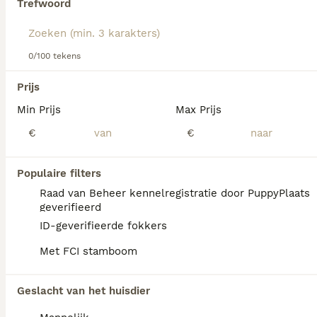
Trefwoord
moeilijk te trainen zijn.
Lees onze
Samojeed adviespagina
voor informatie over dit
hondenras.
0/100 tekens
Prijs
Min Prijs
Max Prijs
We hebben 0 Samojeed Pups te koop in
€
€
Hoogeveen gevonden.
Als je toekomstige resultaten wil zien voor deze 
exacte zoekopdracht, sla dan je zoekopdracht op en 
Populaire filters
vind jouw perfecte hond:
Raad van Beheer kennelregistratie door PuppyPlaats
Zoekopdracht bewaren
geverifieerd
ID-geverifieerde fokkers
Met FCI stamboom
FAQ's
Geslacht van het huisdier
Wat is de prijs van een