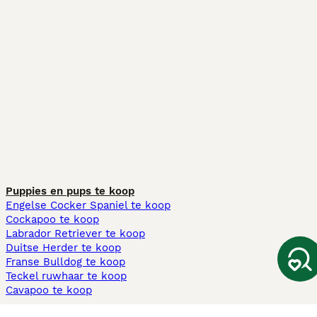
Puppies en pups te koop
Engelse Cocker Spaniel te koop
Cockapoo te koop
Labrador Retriever te koop
Duitse Herder te koop
Franse Bulldog te koop
Teckel ruwhaar te koop
Cavapoo te koop