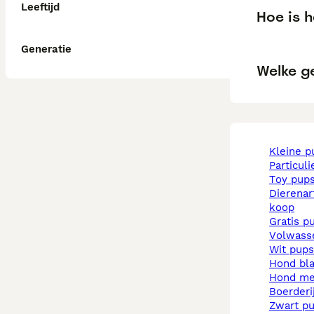
Leeftijd
Hoe is 
Generatie
Welke g
kleine 
particul
toy pup
dierenarts pups te
koop
gratis p
volwas
wit pups
hond b
hond m
boerder
zwart p