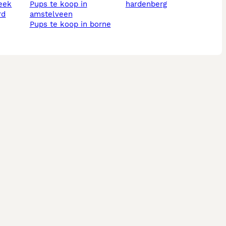
beek
pups te koop in
hardenberg
amstelveen
pups te koop in borne