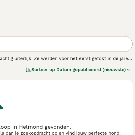
htig uiterlijk. Ze werden voor het eerst gefokt in de jaren
oel een hond te fokken die natuurlijker was in zijn
Sorteer op
Datum gepubliceerd (nieuwste)
.
koop in Helmond gevonden.
sla dan je zoekopdracht op en vind jouw perfecte hond: