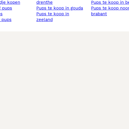
ndje kopen
drenthe
pups te koop in 
ig pups
pups te koop in gouda
pups te koop noord
ps
pups te koop in
brabant
s pups
zeeland