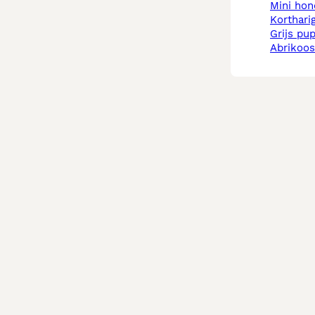
mini ho
korthar
grijs pu
abrikoo