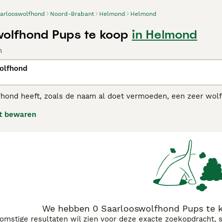
arlooswolfhond
Noord-Brabant
Helmond
Helmond
olfhond Pups te koop
in Helmond
n
olfhond
ond heeft, zoals de naam al doet vermoeden, een zeer wolfac
uitse herdershond te kruisen met een Europese wolf met als d
t bewaren
ooswolfhond adviespagina
voor informatie over dit hondenras
We hebben 0 Saarlooswolfhond Pups te 
komstige resultaten wil zien voor deze exacte zoekopdracht, 