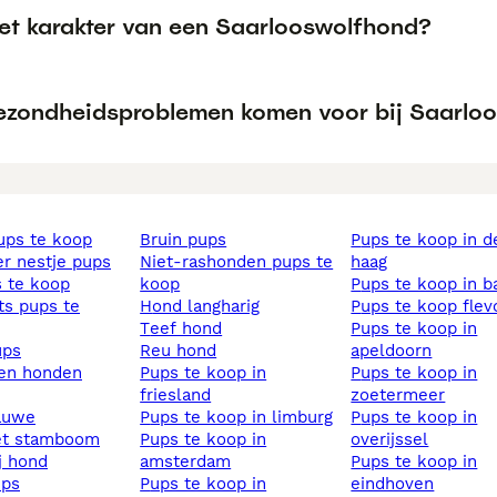
het karakter van een Saarlooswolfhond?
ezondheidsproblemen komen voor bij Saarlo
pups te koop
bruin pups
pups te koop in den
ier nestje pups
niet-rashonden pups te
haag
s te koop
koop
pups te koop in b
hond langharig
pups te koop fle
teef hond
pups te koop in
ups
reu hond
apeldoorn
sen honden
pups te koop in
pups te koop in
friesland
zoetermeer
lauwe
pups te koop in limburg
pups te koop in
et stamboom
pups te koop in
overijssel
ij hond
amsterdam
pups te koop in
ups
pups te koop in
eindhoven