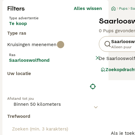
Filters
Alles wissen
Pups
Sa
Type advertentie
Saarloosw
Te koop
0 Pups gevonde
Type ras
Saarloosw
Kruisingen meenemen
Alleen puur
Ras
De Saarlooswolfh
Saarlooswolfhond
1930 door een D
Zoekopdrach
gedrag.
Uw locatie
Lees onze
Saarl
Afstand tot jou
Trefwoord
Als je toe