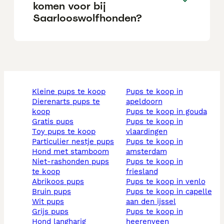
komen voor bij
Saarlooswolfhonden?
kleine pups te koop
pups te koop in
dierenarts pups te
apeldoorn
koop
pups te koop in gouda
gratis pups
pups te koop in
toy pups te koop
vlaardingen
particulier nestje pups
pups te koop in
hond met stamboom
amsterdam
niet-rashonden pups
pups te koop in
te koop
friesland
abrikoos pups
pups te koop in venlo
bruin pups
pups te koop in capelle
wit pups
aan den ijssel
grijs pups
pups te koop in
hond langharig
heerenveen