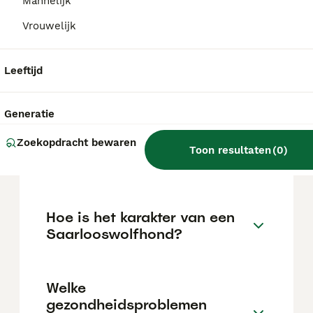
Mannelijk
tijdens de puppyleeftijd. Opgesloten worden
vindt hij vreselijk.
Vrouwelijk
Leeftijd
Hoe oud kan een
Saarlooswolfhond worden?
Generatie
Zoekopdracht bewaren
Wat is de prijs van een
Toon resultaten
(
0
)
Saarlooswolfhond?
Hoe is het karakter van een
Saarlooswolfhond?
Welke
gezondheidsproblemen