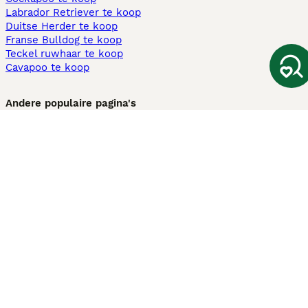
Labrador Retriever te koop
Duitse Herder te koop
Franse Bulldog te koop
Teckel ruwhaar te koop
Cavapoo te koop
Andere populaire pagina's
Honden te koop in Amsterdam
Pups te koop Limburg​
Pups te koop Friesland​
Honden te koop in Gelderland
Honden te koop in Den Haag
Honden te koop in Enschede
Adopteer hond in Nederland
Informatie
Over ons
Privacybeleid
Support
Pers
Voorwaarden