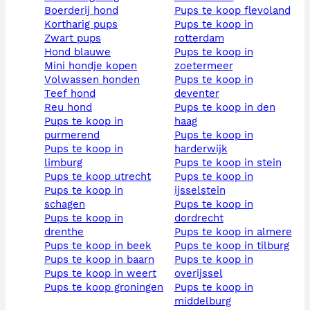
boerderij hond
pups te koop flevoland
kortharig pups
pups te koop in
zwart pups
rotterdam
hond blauwe
pups te koop in
mini hondje kopen
zoetermeer
volwassen honden
pups te koop in
teef hond
deventer
reu hond
pups te koop in den
pups te koop in
haag
purmerend
pups te koop in
pups te koop in
harderwijk
limburg
pups te koop in stein
pups te koop utrecht
pups te koop in
pups te koop in
ijsselstein
schagen
pups te koop in
pups te koop in
dordrecht
drenthe
pups te koop in almere
pups te koop in beek
pups te koop in tilburg
pups te koop in baarn
pups te koop in
pups te koop in weert
overijssel
pups te koop groningen
pups te koop in
middelburg