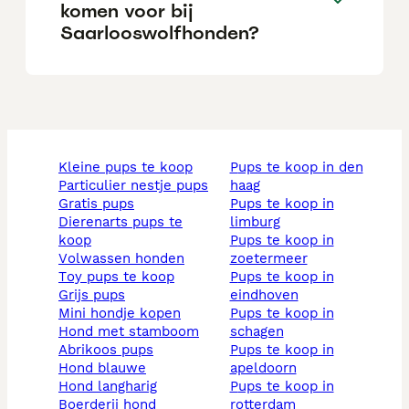
komen voor bij
Saarlooswolfhonden?
kleine pups te koop
pups te koop in den
particulier nestje pups
haag
gratis pups
pups te koop in
dierenarts pups te
limburg
koop
pups te koop in
volwassen honden
zoetermeer
toy pups te koop
pups te koop in
grijs pups
eindhoven
mini hondje kopen
pups te koop in
hond met stamboom
schagen
abrikoos pups
pups te koop in
hond blauwe
apeldoorn
hond langharig
pups te koop in
boerderij hond
rotterdam