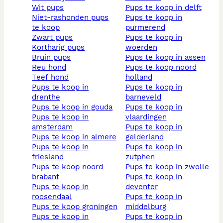
wit pups
pups te koop in delft
niet-rashonden pups
pups te koop in
te koop
purmerend
zwart pups
pups te koop in
kortharig pups
woerden
bruin pups
pups te koop in assen
reu hond
pups te koop noord
teef hond
holland
pups te koop in
pups te koop in
drenthe
barneveld
pups te koop in gouda
pups te koop in
pups te koop in
vlaardingen
amsterdam
pups te koop in
pups te koop in almere
gelderland
pups te koop in
pups te koop in
friesland
zutphen
pups te koop noord
pups te koop in zwolle
brabant
pups te koop in
pups te koop in
deventer
roosendaal
pups te koop in
pups te koop groningen
middelburg
pups te koop in
pups te koop in