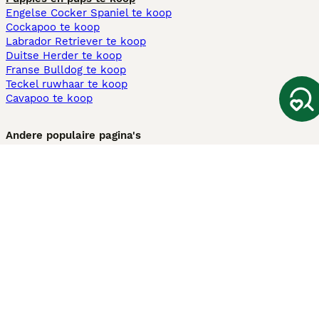
Engelse Cocker Spaniel te koop
Cockapoo te koop
Labrador Retriever te koop
Duitse Herder te koop
Franse Bulldog te koop
Teckel ruwhaar te koop
Cavapoo te koop
Andere populaire pagina's
Honden te koop in Amsterdam
Pups te koop Limburg​
Pups te koop Friesland​
Honden te koop in Gelderland
Honden te koop in Den Haag
Honden te koop in Enschede
Adopteer hond in Nederland
Informatie
Over ons
Privacybeleid
Support