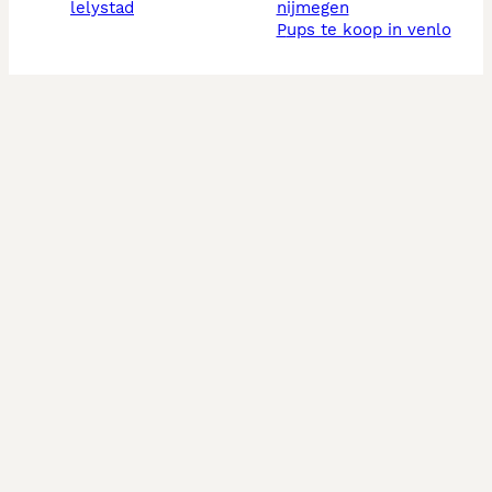
lelystad
nijmegen
pups te koop in venlo