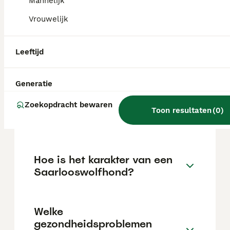
Mannelijk
tijdens de puppyleeftijd. Opgesloten worden
vindt hij vreselijk.
Vrouwelijk
Leeftijd
Hoe oud kan een
Saarlooswolfhond worden?
Generatie
Zoekopdracht bewaren
Wat is de prijs van een
Toon resultaten
(
0
)
Saarlooswolfhond?
Hoe is het karakter van een
Saarlooswolfhond?
Welke
gezondheidsproblemen