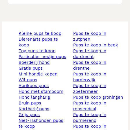
kleine pups te koop
pups te koop in
dierenarts pups te
zutphen
koop
pups te koop in beek
toy pups te koop
pups te koop in
particulier nestje pups
dordrecht
boerderij hond
pups te koop in
gratis pups
drenthe
mini hondje kopen
pups te koop in
wit pups
harderwijk
abrikoos pups
pups te koop in
hond met stamboom
zoetermeer
hond langharig
pups te koop groningen
bruin pups
pups te koop in
kortharig pups
roosendaal
grijs pups
pups te koop in
niet-rashonden pups
purmerend
te koop
pups te koop in