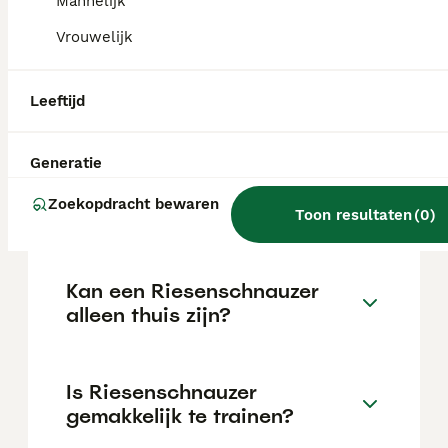
Mannelijk
reputatie van de fokker en de locatie.
Vrouwelijk
Wat is het karakter van een
Leeftijd
Riesenschnauzer?
Generatie
Hoeveel jaar leeft een
Zoekopdracht bewaren
Riesenschnauzer?
Toon resultaten
(
0
)
Kan een Riesenschnauzer
alleen thuis zijn?
Is Riesenschnauzer
gemakkelijk te trainen?