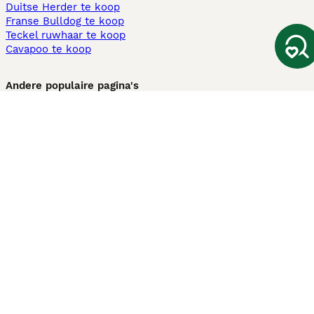
Duitse Herder te koop
Franse Bulldog te koop
Teckel ruwhaar te koop
Cavapoo te koop
Andere populaire pagina's
Honden te koop in Amsterdam
Pups te koop Limburg​
Pups te koop Friesland​
Honden te koop in Gelderland
Honden te koop in Den Haag
Honden te koop in Enschede
Adopteer hond in Nederland
Informatie
Over ons
Privacybeleid
Support
Pers
Voorwaarden
Pups verkopen