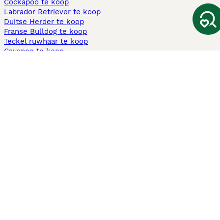
Cockapoo te koop
Labrador Retriever te koop
Duitse Herder te koop
Franse Bulldog te koop
Teckel ruwhaar te koop
Cavapoo te koop
Andere populaire pagina's
Honden te koop in Amsterdam
Pups te koop Limburg​
Pups te koop Friesland​
Honden te koop in Gelderland
Honden te koop in Den Haag
Honden te koop in Enschede
Adopteer hond in Nederland
Informatie
Over ons
Privacybeleid
Support
Pers