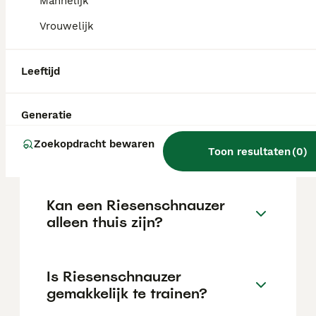
Mannelijk
reputatie van de fokker en de locatie.
Vrouwelijk
Wat is het karakter van een
Leeftijd
Riesenschnauzer?
Generatie
Hoeveel jaar leeft een
Zoekopdracht bewaren
Riesenschnauzer?
Toon resultaten
(
0
)
Kan een Riesenschnauzer
alleen thuis zijn?
Is Riesenschnauzer
gemakkelijk te trainen?