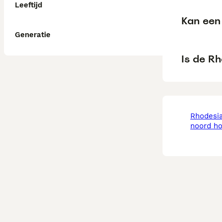
Leeftijd
Kan een
Generatie
Is de R
rhodesian ridgeback in
noord ho