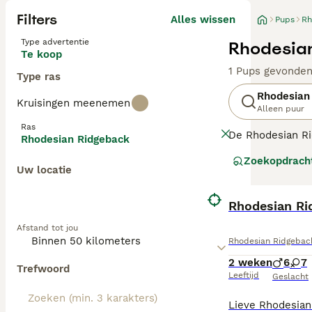
Filters
Alles wissen
Pups
Rh
Type advertentie
Rhodesian
Te koop
1 Pups gevonde
Type ras
Rhodesian
Kruisingen meenemen
Alleen puur
Ras
De Rhodesian Ri
Rhodesian Ridgeback
aangeschreven al
Zoekopdrach
ook populair ge
Uw locatie
Lees onze
Rhode
Rhodesian Ri
Afstand tot jou
Rhodesian Ridgebac
2 weken
6
7
Trefwoord
Leeftijd
Geslacht