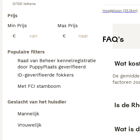
0/100 tekens
Hoogeloon
(25.1km)
Prijs
Min Prijs
Max Prijs
€
€
FAQ's
Populaire filters
Raad van Beheer kennelregistratie
Wat kos
door PuppyPlaats geverifieerd
ID-geverifieerde fokkers
De gemiddel
factoren zo
Met FCI stamboom
Geslacht van het huisdier
Is de R
Mannelijk
Vrouwelijk
Wat is 