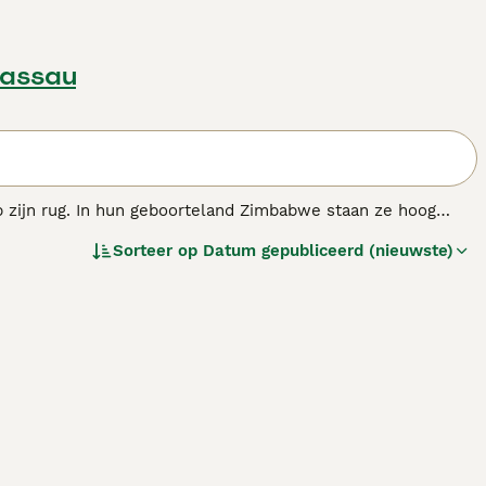
Nassau
p zijn rug. In hun geboorteland Zimbabwe staan ze hoog
g en loyale, vriendelijke aard zijn ze door de jaren heen
Sorteer op
Datum gepubliceerd (nieuwste)
ack staat bekend staan om hun goede omgang met kinderen.
ras.