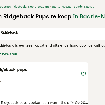
odesian Ridgeback
Noord-Brabant
Baarle-Nassau
Baarle-Nassau
 Ridgeback Pups te koop
in Baarle-
n
 Ridgeback
dgeback is een zeer opvallend uitziende hond door de kuif o
s uitstekende waakhonden. Dankzij hun opvallende verschijnin
t bewaren
worden in andere delen van de wereld. De Rhodesian Ridgeb
1
sian Ridgeback adviespagina
voor informatie over dit honden
dgeback pups
k
Lieve Rhodesian Ridgeback pups zoeken een warm thuis 🐾 Op 20-07-2026 is onze lieve en sociale Nola trotse mama geworden van haar prachtige 2e nestje van 13 puppy’s: 💙6 reutjes 💓7 teefjes Nola is 6 jaar, en een hele lieve, sociale, waakse mama. Ze is graag onderdeel van het gezin, pups groeien dan ook op met kinderen waardoor ze zich ontwikkelen tot lieve, sociale hondjes. Ze zijn gewend aan dagelijkse geluiden, gaan lekker buiten spelen en krijgen veel liefde en knuffels mee. Nola is gecontroleerd op HD en ED --> geen bijzonderheden. De vader is James, een grote lieve knuffelbeer met een zacht karakter. Bij vertrek zijn de puppy’s: ✔️ Ontwormd volgens schema (2-4-6-8 weken) ✔️ Gecontroleerd door de dierenarts ✔️ Gevaccineerd ✔️ Gechipt ) ✔️ In bezit van een Europees paspoort Wij zoeken voor onze pups een liefdevol en warm thuis waar ze alle aandacht en verzorging krijgen die ze verdienen. Kijken kan vanaf week 34. Ze mogen met 8-9 weken het nest verlaten, dat zou in week 36-37 zijn (half september). Mocht u interesse of vragen hebben, stuurt u ons dan gerust een berichtje!