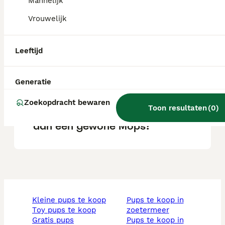
Mannelijk
Vrouwelijk
Wat is een Retromops?
Leeftijd
Wat is het karakter van een
Retromopshond?
Generatie
Zoekopdracht bewaren
Toon resultaten
(
0
)
Is een Retromops gezonder
dan een gewone Mops?
kleine pups te koop
pups te koop in
toy pups te koop
zoetermeer
gratis pups
pups te koop in