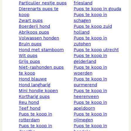
particulier nestje pups
friesland
dierenarts pups te
pups te koop in gouda
koop
pups te koop in
zwart pups
schagen
boerderij hond
pups te koop zuid
abrikoos pups
holland
volwassen honden
pups te koop in
bruin pups
zutphen
hond met stamboom
pups te koop utrecht
wit pups
pups te koop in
grijs pups
gelderland
niet-rashonden pups
pups te koop in
te koop
woerden
hond blauwe
pups te koop in
hond langharig
purmerend
mini hondje kopen
pups te koop in
kortharig pups
heerenveen
reu hond
pups te koop in
teef hond
apeldoorn
pups te koop in
pups te koop in
rotterdam
nijmegen
pups te koop in
pups te koop in