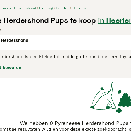
reneese Herdershond
Limburg
Heerlen
Heerlen
 Herdershond Pups te koop
in Heerle
n
 Herdershond
rdershond is een kleine tot middelgrote hond met een loyaal
uisdieren, hoewel het zeer energieke, intelligente honden zi
t bewaren
ging nodig hebben om tevreden te zijn. De Pyreneese Herder
, vooral door mensen die een actief buitenleven leiden.
eese Herdershond adviespagina
voor informatie over dit hon
We hebben 0 Pyreneese Herdershond Pups t
komstige resultaten wil zien voor deze exacte zoekopdracht, 