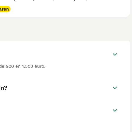
aren
e 900 en 1.500 euro.
en?