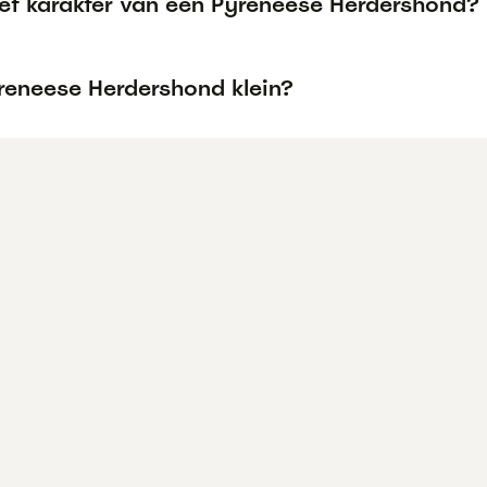
het karakter van een Pyreneese Herdershond?
yreneese Herdershond klein?