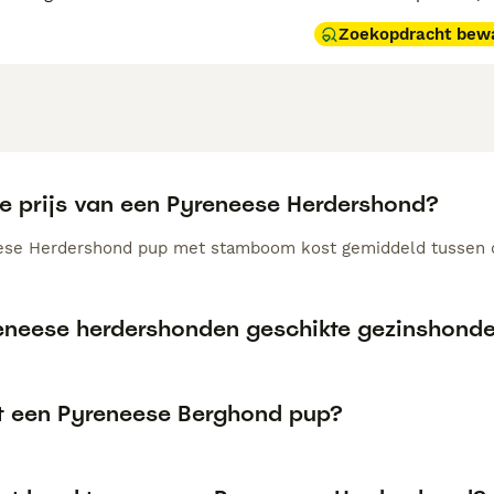
Zoekopdracht bew
de prijs van een Pyreneese Herdershond?
ese Herdershond pup met stamboom kost gemiddeld tussen d
reneese herdershonden geschikte gezinshond
t een Pyreneese Berghond pup?