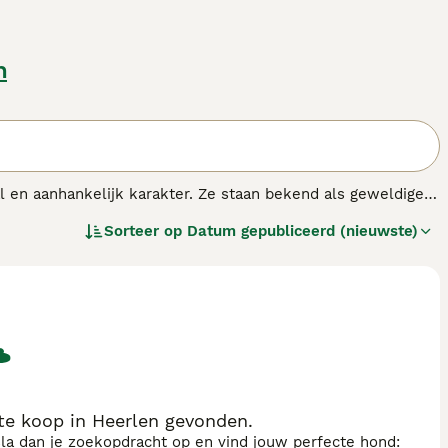
n
 en aanhankelijk karakter. Ze staan bekend als geweldige
jn die de juiste hoeveelheid mentale stimulatie en
Sorteer op
Datum gepubliceerd (nieuwste)
shond wordt zeer gewaardeerd in Frankrijk en andere
denras.
e koop in Heerlen gevonden.
sla dan je zoekopdracht op en vind jouw perfecte hond: