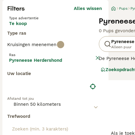
Filters
Alles wissen
Pups
Py
Type advertentie
Pyreneese
Te koop
0 Pups gevonde
Type ras
Pyreneese
Kruisingen meenemen
Alleen puur
Ras
De Pyreneese He
Pyreneese Herdershond
metgezellen en h
Zoekopdrach
dagelijkse bewe
Uw locatie
Europese landen
Lees onze
Pyren
Afstand tot jou
Trefwoord
Als je toe