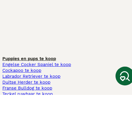
Puppies en pups te koop
Engelse Cocker Spaniel te koop
Cockapoo te koop
Labrador Retriever te koop
Duitse Herder te koop
Franse Bulldog te koop
Teckel ruwhaar te koop
Cavapoo te koop
Andere populaire pagina's
Honden te koop in Amsterdam
Pups te koop Limburg​