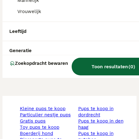
Mannelijk
Vrouwelijk
Zijn pumi-honden zeldzaam?
Leeftijd
Wat is een Pumi hond?
Generatie
Hoeveel kost een pumi-hond?
Zoekopdracht bewaren
Toon resultaten
(
0
)
kleine pups te koop
pups te koop in
particulier nestje pups
dordrecht
gratis pups
pups te koop in den
toy pups te koop
haag
boerderij hond
pups te koop in