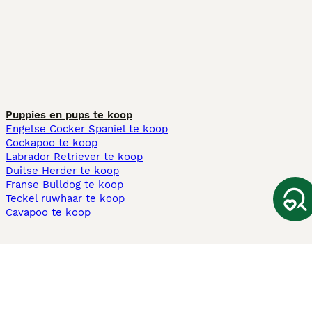
Puppies en pups te koop
Engelse Cocker Spaniel te koop
Cockapoo te koop
Labrador Retriever te koop
Duitse Herder te koop
Franse Bulldog te koop
Teckel ruwhaar te koop
Cavapoo te koop
Andere populaire pagina's
Honden te koop in Amsterdam
Pups te koop Limburg​
Pups te koop Friesland​
Honden te koop in Gelderland