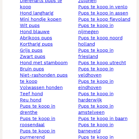
dierenarts pups te
zutphen
koop
pups te koop in venlo
hond langharig
pups te koop in assen
mini hondje kopen
pups te koop flevoland
wit pups
pups te koop in
hond blauwe
nijmegen
abrikoos pups
pups te koop noord
kortharig pups
holland
grijs pups
pups te koop in
zwart pups
friesland
hond met stamboom
pups te koop utrecht
bruin pups
pups te koop in
niet-rashonden pups
veldhoven
te koop
pups te koop in
volwassen honden
eindhoven
teef hond
pups te koop in
reu hond
harderwijk
pups te koop in
pups te koop in
drenthe
amstelveen
pups te koop in
pups te koop in baarn
roosendaal
pups te koop in
pups te koop in
barneveld
purmerend
pups te koop in