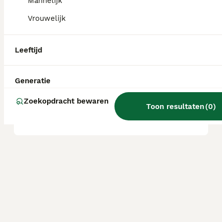
Mannelijk
Vrouwelijk
Wat is een Puggle hond?
Leeftijd
Wat is de levensverwachting
van een Puggle?
Generatie
Zoekopdracht bewaren
Toon resultaten
(
0
)
Wat is een Puggle?