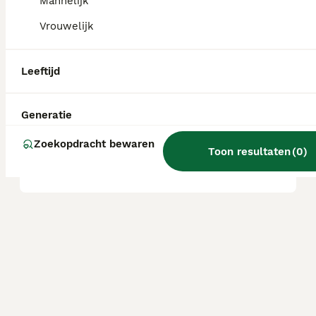
Mannelijk
Vrouwelijk
Wat is een Puggle hond?
Leeftijd
Wat is de levensverwachting
van een Puggle?
Generatie
Zoekopdracht bewaren
Toon resultaten
(
0
)
Wat is een Puggle?