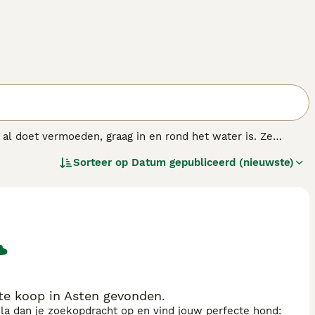
al doet vermoeden, graag in en rond het water is. Ze
Hun vacht verhaart niet. De Portugese Waterhond is nog
Sorteer op
Datum gepubliceerd (nieuwste)
n als goede huisdieren. het ras is snel van begrip en
ras.
e koop in Asten gevonden.
sla dan je zoekopdracht op en vind jouw perfecte hond: