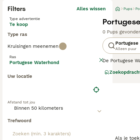
Filters
Alles wissen
Pups
Po
Type advertentie
Portugese
Te koop
0 Pups gevonde
Type ras
Portugese
Kruisingen meenemen
Alleen puur
Ras
De Portugese Wat
Portugese Waterhond
hebben voeten m
Zoekopdrach
steeds erg popul
Uw locatie
leergierig.
Lees onze
Portu
Afstand tot jou
Trefwoord
Als je toe