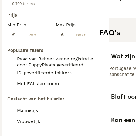
0/100 tekens
Prijs
Min Prijs
Max Prijs
FAQ's
€
€
Populaire filters
Wat zij
Raad van Beheer kennelregistratie
door PuppyPlaats geverifieerd
Portugese W
ID-geverifieerde fokkers
aanschaf te
Met FCI stamboom
Blaft e
Geslacht van het huisdier
Mannelijk
Kan een
Vrouwelijk