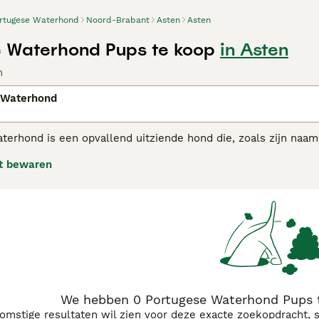
rtugese Waterhond
Noord-Brabant
Asten
Asten
 Waterhond Pups te koop
in Asten
n
 Waterhond
erhond is een opvallend uitziende hond die, zoals zijn naam 
et zwemvliezen, wat betekent dat ze goede zwemmers zijn. 
t bewaren
air in Portugal, vooral bij vissers, hoewel ze ook bekend staa
gese Waterhond adviespagina
voor informatie over dit honden
We hebben 0 Portugese Waterhond Pups t
komstige resultaten wil zien voor deze exacte zoekopdracht, 