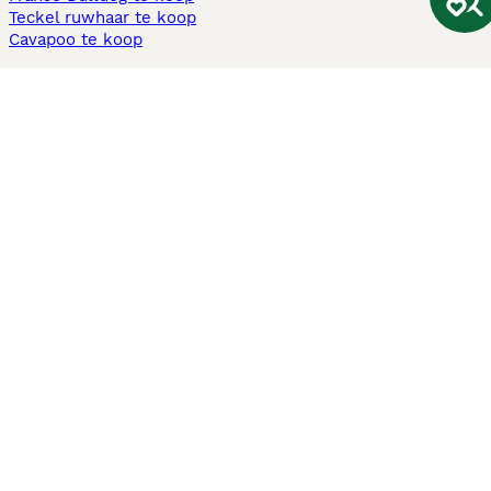
Teckel ruwhaar te koop
Cavapoo te koop
Andere populaire pagina's
Honden te koop in Amsterdam
Pups te koop Limburg​
Pups te koop Friesland​
Honden te koop in Gelderland
Honden te koop in Den Haag
Honden te koop in Enschede
Adopteer hond in Nederland
Informatie
Over ons
Privacybeleid
Support
Pers
Voorwaarden
Pups verkopen
Honden test