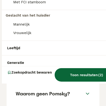
Met FCI stamboom
FAQ's
Geslacht van het huisdier
Hoe duur is een Pomsky?
Mannelijk
Vrouwelijk
De gemiddelde prijs voor een Pomsky pup in
Nederland ligt rond de €1189 maar dit kan
variëren afhankelijk van factoren zoals de
stamboom, de reputatie van de fokker en de
Leeftijd
locatie.
Generatie
Is een Pomsky een makkelijke
Zoekopdracht bewaren
hond?
Toon resultaten
(
2
)
Waarom geen Pomsky?