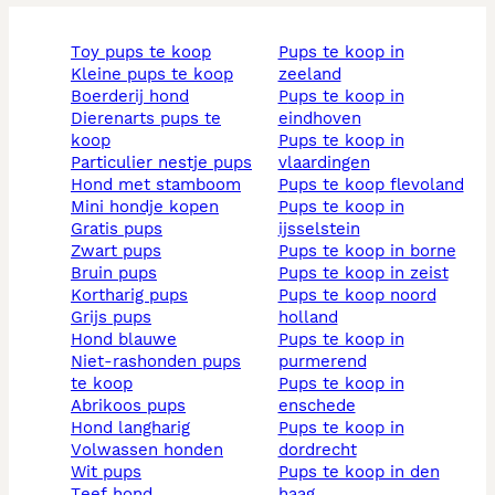
toy pups te koop
pups te koop in
kleine pups te koop
zeeland
boerderij hond
pups te koop in
dierenarts pups te
eindhoven
koop
pups te koop in
particulier nestje pups
vlaardingen
hond met stamboom
pups te koop flevoland
mini hondje kopen
pups te koop in
gratis pups
ijsselstein
zwart pups
pups te koop in borne
bruin pups
pups te koop in zeist
kortharig pups
pups te koop noord
grijs pups
holland
hond blauwe
pups te koop in
niet-rashonden pups
purmerend
te koop
pups te koop in
abrikoos pups
enschede
hond langharig
pups te koop in
volwassen honden
dordrecht
wit pups
pups te koop in den
teef hond
haag