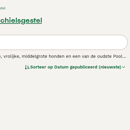
stel
ichielsgestel
e, vrolijke, middelgrote honden en een van de oudste Poolse
Sorteer op
Datum gepubliceerd (nieuwste)
denras.