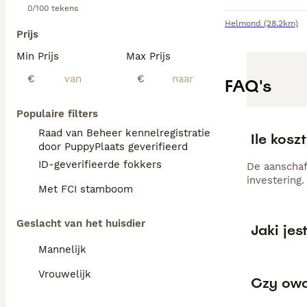
0/100 tekens
Helmond
(28.2km)
Prijs
Min Prijs
Max Prijs
€
€
FAQ's
Populaire filters
Raad van Beheer kennelregistratie
Ile kosz
door PuppyPlaats geverifieerd
ID-geverifieerde fokkers
De aanschaf
investering.
Met FCI stamboom
Geslacht van het huisdier
Jaki jes
Mannelijk
Vrouwelijk
Czy owcz