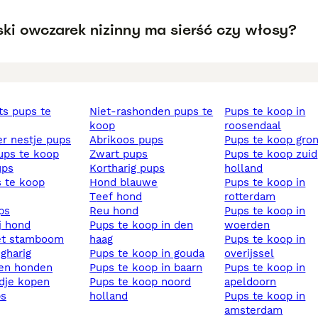
ski owczarek nizinny ma sierść czy włosy?
niet-rashonden pups te
pups te koop in
koop
roosendaal
ier nestje pups
abrikoos pups
pups te koop gro
pups te koop
zwart pups
pups te koop zuid
ups
kortharig pups
holland
s te koop
hond blauwe
pups te koop in
teef hond
rotterdam
ups
reu hond
pups te koop in
ij hond
pups te koop in den
woerden
et stamboom
haag
pups te koop in
ngharig
pups te koop in gouda
overijssel
sen honden
pups te koop in baarn
pups te koop in
ndje kopen
pups te koop noord
apeldoorn
ps
holland
pups te koop in
amsterdam