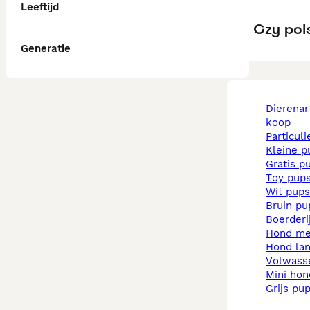
Leeftijd
Czy pol
Generatie
dierenarts pups te
koop
particul
kleine 
gratis p
toy pup
wit pups
bruin p
boerder
hond m
hond la
volwas
mini ho
grijs pu