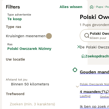
Filters
Alles wissen
Pups
Po
Type advertentie
Polski Ow
Te koop
1 Pups gevonde
Type ras
Polski Owc
Kruisingen meenemen
Alleen puur
Ras
De Polski Owcza
Polski Owczarek Nizinny
rassen. Ze beho
Zoekopdrach
Uw locatie
Lees onze
Polsk
Gouden mand
Afstand tot jou
Polski Owczarek Niz
4 maanden
1
Trefwoord
Leeftijd
Gesla