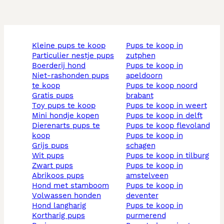
kleine pups te koop
pups te koop in
particulier nestje pups
zutphen
boerderij hond
pups te koop in
niet-rashonden pups
apeldoorn
te koop
pups te koop noord
gratis pups
brabant
toy pups te koop
pups te koop in weert
mini hondje kopen
pups te koop in delft
dierenarts pups te
pups te koop flevoland
koop
pups te koop in
grijs pups
schagen
wit pups
pups te koop in tilburg
zwart pups
pups te koop in
abrikoos pups
amstelveen
hond met stamboom
pups te koop in
volwassen honden
deventer
hond langharig
pups te koop in
kortharig pups
purmerend