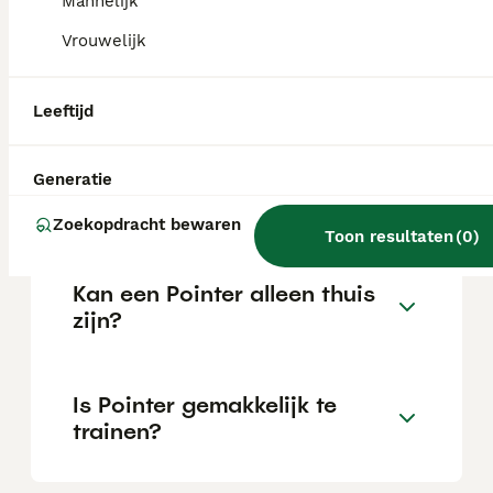
Mannelijk
Vrouwelijk
Wat is het karakter van een
Pointer?
Leeftijd
Hoeveel jaar leeft een
Generatie
Pointer?
Zoekopdracht bewaren
Toon resultaten
(
0
)
Kan een Pointer alleen thuis
zijn?
Is Pointer gemakkelijk te
trainen?