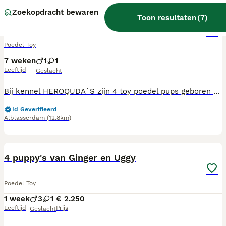
Zoekopdracht bewaren
Toon resultaten
(
7
)
Te koop Toy poedel pups met FCI stamboom
Poedel Toy
7 weken
1
1
Leeftijd
Geslacht
Bij kennel HEROQUDA`S zijn 4 toy poedel pups geboren op 13 juni 2026 uit de combinatie: GENTLY BORN RALLI & SAFIRA OF SERENITY POODLE HOUSE Foto 1 t/m 4 Teefje Chika Foto 5 t/m 9 Reutje Cooper Foto 10 ouders Er zijn momenteel nog 2 pups beschikbaar Ze mogen bezoek ontvangen vanaf dat zij 4 weekjes oud zijn. Ze hebben dan hun oogjes open en beginnen dan echt hondjes te worden en komen hun karaktertjes langzaamaan tot uiting. Na een geslaagde kennismaking (dit houd in dat het klikt en er van beiden kanten een goed gevoel is) Dan kunnen we over gaan tot reserveren door middel van een aanbetaling (hiervoor vragen wij €500) zodat we beiden zeker zijn dat het pupje dan echt voor jullie is. De pups groeien vanaf de geboorte op in onze woonkamer met onze andere hondjes. Hierdoor worden ze zo goed mogelijk gesocialiseerd. De ouders zijn getest op erfelijke afwijkingen, ook via DNA en zijn volledig goedgekeurd. Dit is waar onze ouderdieren op zijn getest, - jaarlijkse ECVO - Patella Luxatie - prcd PRA - rcd4-PRA - Degeneratieve Myelopatie (DM) De pups krijgen een FCI stamboom met DNA profiel. Uiteraard hebben ze hun eerste vaccinaties (1e puppy prik ) gehad, zijn ze ontwormt volgens schema, gechipt en geregistreerd, hebben ze hun eerste check-up gehad, zijn ze gewassen en geknipt en/of geschoren voor de gewenning, als zij met 8 weekjes mogen verhuizen. Het is belangrijk dat ze goed zelfstandig hun brokjes kunnen eten en dat ze minimaal 1 kilo wegen voordat zij mogen verhuizen. De gezondheidstesten op erfelijke afwijkingen zijn bij ons thuis in te zien bij de kennismaking. Wij vinden een wederzijdse klik en goed gevoel erg belangrijk. De pups krijgen een koopcontract mee met schriftelijke garantie en een puppy pakket. De pups mogen vanaf 8 augustus verhuizen naar hun nieuwe baasjes Als jullie nog vragen hebben dan horen wij het graag. Neem gerust een kijkje op onze website. Met vriendelijke groet , Kennel HEROQUDA`S
Id Geverifieerd
Alblasserdam
(12.8km)
19
2
4 puppy's van Ginger en Uggy
Poedel Toy
1 week
3
1
€ 2.250
Leeftijd
Prijs
Geslacht