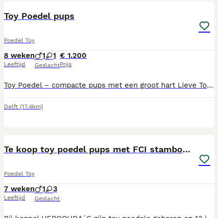
Toy Poedel pups
Poedel Toy
8 weken
1
1
€ 1.200
Leeftijd
Prijs
Geslacht
Toy Poedel – compacte pups met een groot hart Lieve Toy Poedel pups zijn op zoek naar een zorgzaam thuis. Ze zijn vriendelijk, nieuwsgierig en vinden het heerlijk om samen met hun baasje te zijn. Door hun slimme en gezellige karakter passen ze perfect in een gezin of bij iemand die op zoek is naar een trouwe huisgenoot.
Delft
(17.4km)
11
Te koop toy poedel pups met FCI stamboom
Poedel Toy
7 weken
1
3
Leeftijd
Geslacht