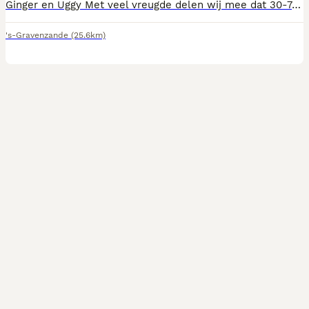
Ginger en Uggy Met veel vreugde delen wij mee dat 30-7-2026 in huiselijkekring 4 poedel puppy's zijn geboren . 3 reutjes en 1 teefje Onze honden maken deel uit van het gezin en de puppy's groeien op in huiselijkekring . Ouders getest op Pattela, ecvo/pra Mama Ginger heeft geen stamboom. Papa Uggy heeft wel een stamboom. Puppy's krijgen geen stamboom Ze krijgen mee Europees paspoort Chip Nodige injecties Wormenkeur Puppy pakket
's-Gravenzande
(25.6km)
3