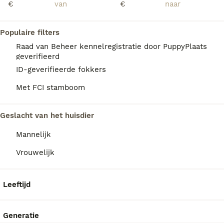
€
€
Mooie Toypoedel pups beschikbaar: een reutje en een teefje. Ze groeien op in huis en zijn vrolijk, speels en sociaal. Voor meer informatie over leeftijd, vaccinaties, stamboom en beschikbaarheid kun je gerust een bericht sturen. Alle informatie is op aanvraag.
Leidschendam
(24.4km)
Populaire filters
Raad van Beheer kennelregistratie door PuppyPlaats
geverifieerd
ID-geverifieerde fokkers
Met FCI stamboom
Geslacht van het huisdier
Mannelijk
Vrouwelijk
Leeftijd
Generatie
11