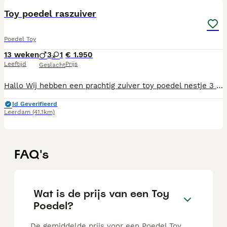
Toy poedel raszuiver
Poedel Toy
13 weken
3
1
€ 1.950
Leeftijd
Prijs
Geslacht
Hallo Wij hebben een prachtig zuiver toy poedel nestje 3 reutjes 1 teefje Geboren op 3 mei 2026 Abricoos rood 🧡❤️ Ontwormd gevaccineerd volgens schema Gechipt Gezondsheid check Pups groeien op in een groot gezin met kinderen van verschillende leeftijden Kippen konijnen honden We socialiseren door te wandelen , speeltuintjes , markt , basis scholen , zodoende komen ze met veel kinderen en mensen in aanmerking Trimsalon zijn ze gewend Zinderlijkheid gaat super goed Eten brokjes acana Bench traning geven we dus dat zijn ze ook gewend Ouders zijn allebei aanwezig zijn in het bezit van een fci stamboom En allebei getest op dna , patella , evco ( ogen ) Kortom een goede basis Heb je intresse stuur gerust berichtje Groetjes
Id Geverifieerd
Leerdam
(41.1km)
FAQ's
Wat is de prijs van een Toy
Poedel?
De gemiddelde prijs voor een Poedel Toy