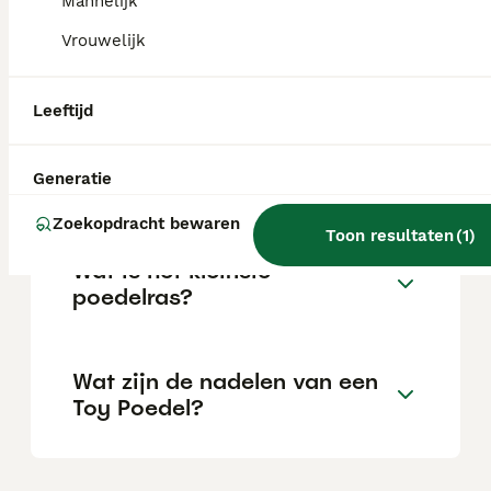
Mannelijk
Vrouwelijk
Kan een Toy Poedel goed
alleen zijn?
Leeftijd
Wat is het verschil tussen
Generatie
Dwergpoedel en Toy Poedel?
Zoekopdracht bewaren
Toon resultaten
(
1
)
Wat is het kleinste
poedelras?
Wat zijn de nadelen van een
Toy Poedel?