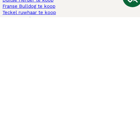
Duitse Herder te koop
Franse Bulldog te koop
Teckel ruwhaar te koop
Cavapoo te koop
Andere populaire pagina's
Honden te koop in Amsterdam
Pups te koop Limburg​
Pups te koop Friesland​
Honden te koop in Gelderland
Honden te koop in Den Haag
Honden te koop in Enschede
Adopteer hond in Nederland
Informatie
Over ons
Privacybeleid
Support
Pers
Voorwaarden
Pups verkopen
Honden test