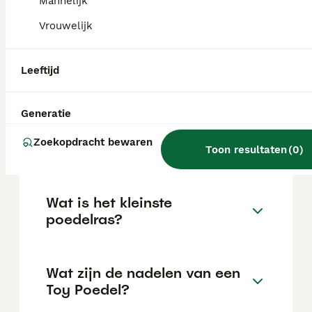
Mannelijk
de locatie.
Vrouwelijk
Kan een Toy Poedel goed
Leeftijd
alleen zijn?
Generatie
Wat is het verschil tussen
Zoekopdracht bewaren
Dwergpoedel en Toy Poedel?
Toon resultaten
(
0
)
Wat is het kleinste
poedelras?
Wat zijn de nadelen van een
Toy Poedel?