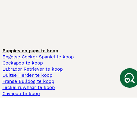
Puppies en pups te koop
Engelse Cocker Spaniel te koop
Cockapoo te koop
Labrador Retriever te koop
Duitse Herder te koop
Franse Bulldog te koop
Teckel ruwhaar te koop
Cavapoo te koop
Andere populaire pagina's
Honden te koop in Amsterdam
Pups te koop Limburg​
Pups te koop Friesland​
Honden te koop in Gelderland