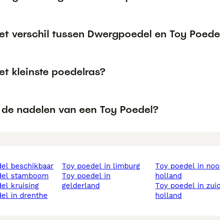
het verschil tussen Dwergpoedel en Toy Poede
et kleinste poedelras?
n de nadelen van een Toy Poedel?
del beschikbaar
toy poedel in limburg
toy poedel in noord
edel stamboom
toy poedel in
holland
del kruising
gelderland
toy poedel in zuid
del in drenthe
holland