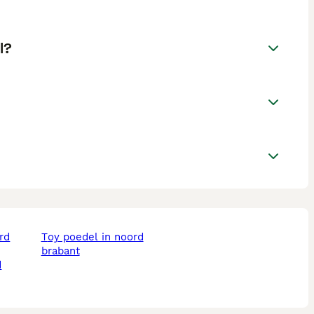
l?
toy poedel in noord
brabant