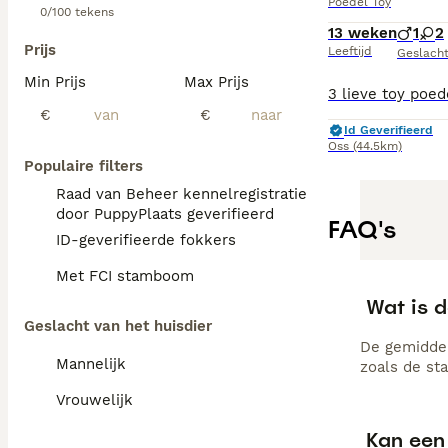
Poedel Toy
0/100 tekens
13 weken
1
2
Prijs
Leeftijd
Geslach
Min Prijs
Max Prijs
€
€
Id Geverifieerd
Oss
(44.5km)
Populaire filters
Raad van Beheer kennelregistratie
door PuppyPlaats geverifieerd
FAQ's
ID-geverifieerde fokkers
Met FCI stamboom
Wat is d
Geslacht van het huisdier
De gemiddel
Mannelijk
zoals de st
Vrouwelijk
Kan een 