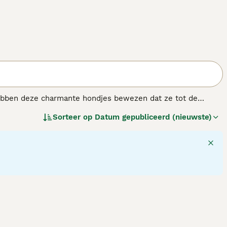
hebben deze charmante hondjes bewezen dat ze tot de
s, verharen Dwergpoedels niet. Dit feit, in combinatie
Sorteer op
Datum gepubliceerd (nieuwste)
ondjes enorm geliefd zijn. Ze doen het ook altijd goed in de