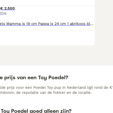
€ 2.500
Prijs
t
3 lieve toy poedels Mamma is 19 cm Pappa is 24 cm 1 abrikoos blond reutje 2 choco teefjes Gechipt, geënt ontwormt volgens schema En groeien hier in huis op.
e prijs van een Toy Poedel?
de prijs voor een Poedel Toy pup in Nederland ligt rond de €1
amboom, de reputatie van de fokker en de locatie.
Toy Poedel goed alleen zijn?