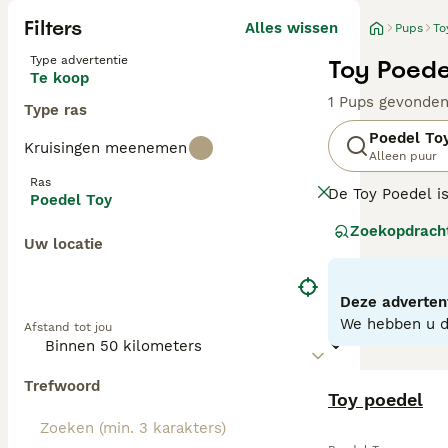
Filters
Alles wissen
Pups
To
Type advertentie
Toy Poede
Te koop
1 Pups gevonde
Type ras
Poedel To
Kruisingen meenemen
Alleen puur
Ras
De Toy Poedel i
Poedel Toy
meest populaire
Zoekopdrach
met hun hoge int
Uw locatie
showring dankzi
Lees onze
Poede
Deze advertent
We hebben u do
Afstand tot jou
Trefwoord
Toy poedel