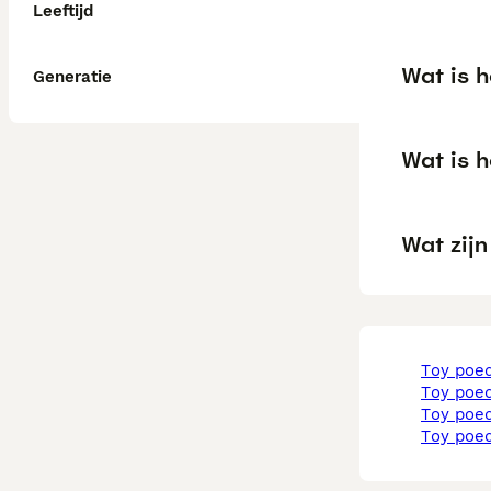
Leeftijd
Wat is 
Generatie
Wat is h
Wat zij
toy poe
toy po
toy poe
toy poe