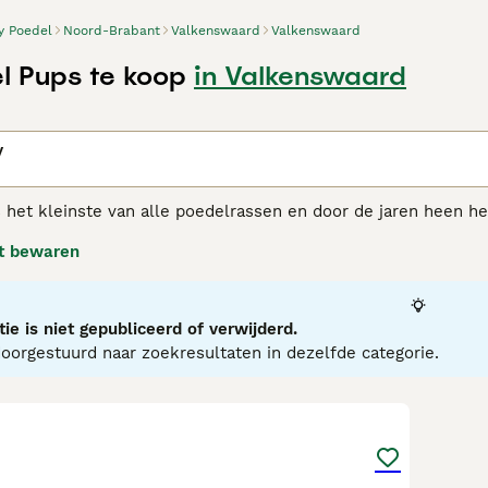
y Poedel
Noord-Brabant
Valkenswaard
Valkenswaard
l Pups te koop
in Valkenswaard
n
y
s het kleinste van alle poedelrassen en door de jaren heen 
 hondenrassen behoren. Net als de standaard- en Dwergpoedel
t bewaren
elligentie, heeft ervoor gezorgd dat deze charmante kleine h
j hun bereidheid om te presteren en hun goede zin.
l Toy adviespagina
voor informatie over dit hondenras.
ie is niet gepubliceerd of verwijderd.
orgestuurd naar zoekresultaten in dezelfde categorie.
16
4