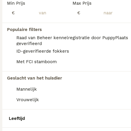
Min Prijs
Max Prijs
€
€
Populaire filters
Raad van Beheer kennelregistratie door PuppyPlaats
geverifieerd
ID-geverifieerde fokkers
Met FCI stamboom
Geslacht van het huisdier
Mannelijk
Vrouwelijk
16
4
Toy poedel
Leeftijd
Poedel Toy