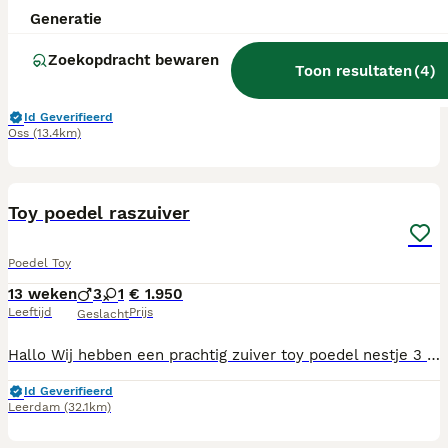
Generatie
13 weken
1
2
€ 2.500
Leeftijd
Prijs
Geslacht
Zoekopdracht bewaren
Toon resultaten
(
4
)
3 lieve toy poedels Mamma is 19 cm Pappa is 24 cm 1 abrikoos blond reutje 2 choco teefjes Gechipt, geënt ontwormt volgens schema En groeien hier in huis op.
Id Geverifieerd
Oss
(13.4km)
10
Toy poedel raszuiver
Poedel Toy
13 weken
3
1
€ 1.950
Leeftijd
Prijs
Geslacht
Hallo Wij hebben een prachtig zuiver toy poedel nestje 3 reutjes 1 teefje Geboren op 3 mei 2026 Abricoos rood 🧡❤️ Ontwormd gevaccineerd volgens schema Gechipt Gezondsheid check Pups groeien op in een groot gezin met kinderen van verschillende leeftijden Kippen konijnen honden We socialiseren door te wandelen , speeltuintjes , markt , basis scholen , zodoende komen ze met veel kinderen en mensen in aanmerking Trimsalon zijn ze gewend Zinderlijkheid gaat super goed Eten brokjes acana Bench traning geven we dus dat zijn ze ook gewend Ouders zijn allebei aanwezig zijn in het bezit van een fci stamboom En allebei getest op dna , patella , evco ( ogen ) Kortom een goede basis Heb je intresse stuur gerust berichtje Groetjes
Id Geverifieerd
Leerdam
(32.1km)