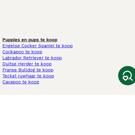
Puppies en pups te koop
Engelse Cocker Spaniel te koop
Cockapoo te koop
Labrador Retriever te koop
Duitse Herder te koop
Franse Bulldog te koop
Teckel ruwhaar te koop
Cavapoo te koop
Andere populaire pagina's
Honden te koop in Amsterdam
Pups te koop Limburg​
Pups te koop Friesland​
Honden te koop in Gelderland
Honden te koop in Den Haag
Honden te koop in Enschede