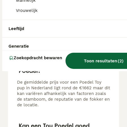
Mannelijk
Bij kennel HEROQUDA`S zijn toy poedels geboren op 13 juni 2026 uit de combinatie: GENTLY BORN RALLI & SAFIRA OF SERENITY POODLE HOUSE Foto 1 t/m 4 Chika Foto 5 t/m 9 Cooper Foto 10 vader en moeder Nog 2 pups beschikbaar Ze mogen bezoek ontvangen vanaf dat zij 4 weekjes oud zijn. Ze hebben dan hun oogjes open en beginnen dan echt hondjes te worden en komen hun karaktertjes langzaamaan tot uiting. Na een geslaagde kennismaking (dit houd in dat het klikt en er van beiden kanten een goed gevoel is) Dan kunnen we over gaan tot reserveren door middel van een aanbetaling (hiervoor vragen wij €500) zodat we beiden zeker zijn dat het pupje dan echt voor jullie is. De pups groeien vanaf de geboorte op in onze woonkamer met onze andere hondjes. Hierdoor worden ze zo goed mogelijk gesocialiseerd. De ouders zijn getest op erfelijke afwijkingen, ook via DNA en zijn volledig goedgekeurd. Dit is waar onze ouderdieren op zijn getest, - jaarlijkse ECVO - Patella Luxatie - prcd PRA - rcd4-PRA - Degeneratieve Myelopatie (DM) De pups krijgen een FCI stamboom met DNA profiel. Uiteraard hebben ze hun eerste vaccinaties (1e puppy prik ) gehad, zijn ze ontwormt volgens schema, gechipt en geregistreerd, hebben ze hun eerste check-up gehad, zijn ze gewassen en geknipt en/of geschoren voor de gewenning, als zij met 8 weekjes mogen verhuizen. Het is belangrijk dat ze goed zelfstandig hun brokjes kunnen eten en dat ze minimaal 1 kilo wegen voordat zij mogen verhuizen. De gezondheidstesten op erfelijke afwijkingen zijn bij ons thuis in te zien bij de kennismaking. Wij vinden een wederzijdse klik en goed gevoel erg belangrijk. De pups krijgen een koopcontract mee met schriftelijke garantie en een puppy pakket. Als jullie nog vragen hebben dan horen wij het graag. Neem gerust een kijkje op onze website. Met vriendelijke groet , Kennel HEROQUDA`S
Vrouwelijk
Id Geverifieerd
Alblasserdam
(36.5km)
Leeftijd
FAQ's
Generatie
Zoekopdracht bewaren
Toon resultaten
(
2
)
Wat is de prijs van een Toy
Poedel?
De gemiddelde prijs voor een Poedel Toy
pup in Nederland ligt rond de €1662 maar dit
kan variëren afhankelijk van factoren zoals
de stamboom, de reputatie van de fokker en
de locatie.
Kan een Toy Poedel goed