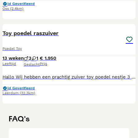
Id Geverifieerd
Oss
(2.4km)
10
Toy poedel raszuiver
Poedel Toy
13 weken
3
1
€ 1.950
Leeftijd
Prijs
Geslacht
Hallo Wij hebben een prachtig zuiver toy poedel nestje 3 reutjes 1 teefje Geboren op 3 mei 2026 Abricoos rood 🧡❤️ Ontwormd gevaccineerd volgens schema Gechipt Gezondsheid check Pups groeien op in een groot gezin met kinderen van verschillende leeftijden Kippen konijnen honden We socialiseren door te wandelen , speeltuintjes , markt , basis scholen , zodoende komen ze met veel kinderen en mensen in aanmerking Trimsalon zijn ze gewend Zinderlijkheid gaat super goed Eten brokjes acana Bench traning geven we dus dat zijn ze ook gewend Ouders zijn allebei aanwezig zijn in het bezit van een fci stamboom En allebei getest op dna , patella , evco ( ogen ) Kortom een goede basis Heb je intresse stuur gerust berichtje Groetjes
Id Geverifieerd
Leerdam
(32.3km)
FAQ's