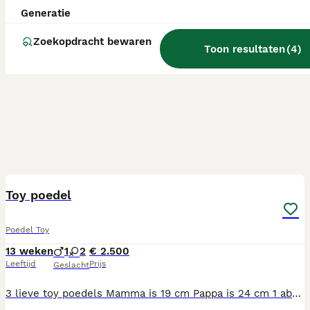
Generatie
Zoekopdracht bewaren
Toon resultaten
(
4
)
16
4
Toy poedel
Poedel Toy
13 weken
1
2
€ 2.500
Leeftijd
Prijs
Geslacht
3 lieve toy poedels Mamma is 19 cm Pappa is 24 cm 1 abrikoos blond reutje 2 choco teefjes Gechipt, geënt ontwormt volgens schema En groeien hier in huis op.