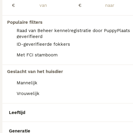
3 lieve toy poedels Mamma is 19 cm Pappa is 24 cm 1 abrikoos blond reutje 2 choco teefjes Gechipt, geënt ontwormt volgens schema En groeien hier in huis op.
€
€
Id Geverifieerd
Oss
(6.4km)
Populaire filters
Raad van Beheer kennelregistratie door PuppyPlaats
geverifieerd
ID-geverifieerde fokkers
Met FCI stamboom
Geslacht van het huisdier
Mannelijk
Vrouwelijk
Leeftijd
Generatie
10