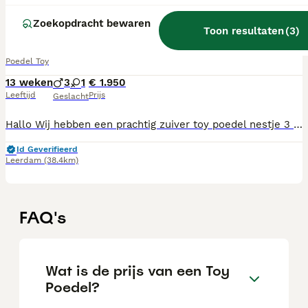
Zoekopdracht bewaren
Toy poedel raszuiver
Toon resultaten
(
3
)
Poedel Toy
13 weken
3
1
€ 1.950
Leeftijd
Prijs
Geslacht
Hallo Wij hebben een prachtig zuiver toy poedel nestje 3 reutjes 1 teefje Geboren op 3 mei 2026 Abricoos rood 🧡❤️ Ontwormd gevaccineerd volgens schema Gechipt Gezondsheid check Pups groeien op in een groot gezin met kinderen van verschillende leeftijden Kippen konijnen honden We socialiseren door te wandelen , speeltuintjes , markt , basis scholen , zodoende komen ze met veel kinderen en mensen in aanmerking Trimsalon zijn ze gewend Zinderlijkheid gaat super goed Eten brokjes acana Bench traning geven we dus dat zijn ze ook gewend Ouders zijn allebei aanwezig zijn in het bezit van een fci stamboom En allebei getest op dna , patella , evco ( ogen ) Kortom een goede basis Heb je intresse stuur gerust berichtje Groetjes
Id Geverifieerd
Leerdam
(38.4km)
FAQ's
Wat is de prijs van een Toy
Poedel?