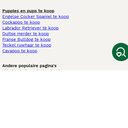
Puppies en pups te koop
Engelse Cocker Spaniel te koop
Cockapoo te koop
Labrador Retriever te koop
Duitse Herder te koop
Franse Bulldog te koop
Teckel ruwhaar te koop
Cavapoo te koop
Andere populaire pagina's
Honden te koop in Amsterdam
Pups te koop Limburg​
Pups te koop Friesland​
Honden te koop in Gelderland
Honden te koop in Den Haag
Honden te koop in Enschede
Adopteer hond in Nederland
Informatie
Over ons