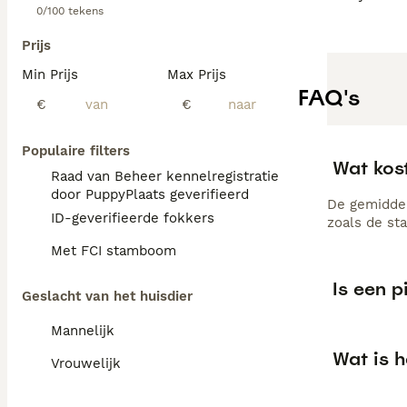
0/100 tekens
Prijs
Min Prijs
Max Prijs
FAQ's
€
€
Populaire filters
Wat kost
Raad van Beheer kennelregistratie
door PuppyPlaats geverifieerd
De gemiddeld
ID-geverifieerde fokkers
zoals de st
Met FCI stamboom
Is een p
Geslacht van het huisdier
Mannelijk
Wat is h
Vrouwelijk