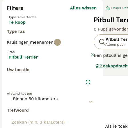
Filters
Alles wissen
Pups
Pi
Type advertentie
Pitbull Te
Te koop
0 Pups gevonde
Type ras
Pitbull Ter
Kruisingen meenemen
Alleen puur
Ras
Een pitbull is 
Pitbull Terriër
kenmerken, waar
Zoekopdrach
Staffordshireter
Uw locatie
te maken.
Lees onze Pitbul
Afstand tot jou
Trefwoord
Als je toe