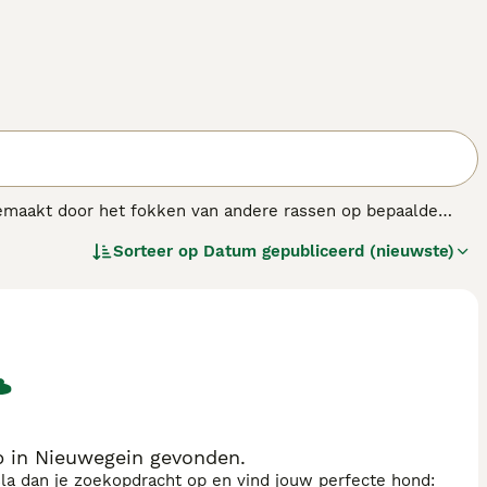
 gemaakt door het fokken van andere rassen op bepaalde
ull terriër, Indiase Bulterriër, Amerikaanse
Sorteer op
Datum gepubliceerd (nieuwste)
ulldog worden gebruikt om ongeregistreerde raskruisingen mee
p in Nieuwegein gevonden.
sla dan je zoekopdracht op en vind jouw perfecte hond: