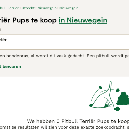
tbull Terriër
Utrecht
Nieuwegein
Nieuwegein
rriër Pups te koop
in Nieuwegein
n
riër
geen hondenras, al wordt dit vaak gedacht. Een pitbull wordt
onder een brede kaak en atletische bouw. De Amerikaanse Pitb
t bewaren
riër, Staffordshire-bulterriër, Dogo argentino, Bulterriër, B
l Terriër adviespagina voor informatie over dit hondenras.
We hebben 0 Pitbull Terriër Pups te koo
komstige resultaten wil zien voor deze exacte zoekopdracht, 