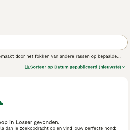
 gemaakt door het fokken van andere rassen op bepaalde
ull terriër, Indiase Bulterriër, Amerikaanse
Sorteer op
Datum gepubliceerd (nieuwste)
ulldog worden gebruikt om ongeregistreerde raskruisingen mee
oop in Losser gevonden.
sla dan je zoekopdracht op en vind jouw perfecte hond: