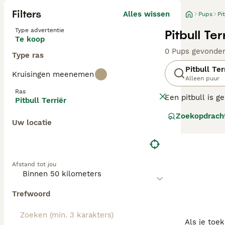
Filters
Alles wissen
Pups
Pi
Type advertentie
Pitbull Te
Te koop
0 Pups gevonde
Type ras
Pitbull Ter
Kruisingen meenemen
Alleen puur
Ras
Een pitbull is 
Pitbull Terriër
kenmerken, waar
Zoekopdrach
Staffordshireter
Uw locatie
te maken.
Lees onze Pitbul
Afstand tot jou
Trefwoord
Als je toe