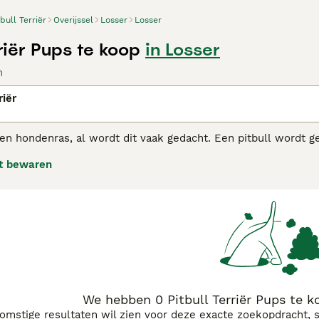
tbull Terriër
Overijssel
Losser
Losser
rriër Pups te koop
in Losser
n
riër
geen hondenras, al wordt dit vaak gedacht. Een pitbull wordt
onder een brede kaak en atletische bouw. De Amerikaanse Pitb
t bewaren
riër, Staffordshire-bulterriër, Dogo argentino, Bulterriër, B
l Terriër adviespagina voor informatie over dit hondenras.
We hebben 0 Pitbull Terriër Pups te k
komstige resultaten wil zien voor deze exacte zoekopdracht, 