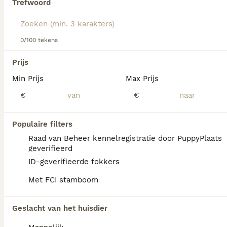
Trefwoord
Lees onze
Petit Basset Griffon Vendéen adviespagina
voor
informatie over dit hondenras.
We hebben 0 Petit Basset Griffon Vendéen
0/100 tekens
Pups te koop in Simpelveld gevonden.
Als je toekomstige resultaten wil zien voor deze 
Prijs
exacte zoekopdracht, sla dan je zoekopdracht op en 
vind jouw perfecte hond:
Min Prijs
Max Prijs
€
€
Zoekopdracht bewaren
Populaire filters
FAQ's
Raad van Beheer kennelregistratie door PuppyPlaats
geverifieerd
ID-geverifieerde fokkers
Wat kost een petit basset
Met FCI stamboom
griffon vendéen?
Een Petit Basset Griffon Vendéen pup vraagt
Geslacht van het huisdier
een aanzienlijke investering die varieert